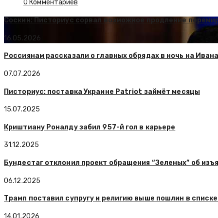
0 Комментариев
Соскин: Писториус сорвал возможное продление перемир
16.05.2026
Россиянам рассказали о главных обрядах в ночь на Ивана
07.07.2026
Писториус: поставка Украине Patriot займёт месяцы
15.07.2025
Криштиану Роналду забил 957-й гол в карьере
31.12.2025
Бундестаг отклонил проект обращения “Зеленых” об изъя
06.12.2025
Трамп поставил супругу и религию выше пошлин в списк
14.01.2026