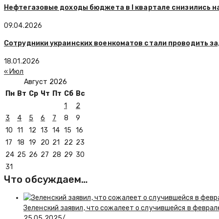
Нефтегазовые доходы бюджета в I квартале снизились н
09.04.2026
Сотрудники украинских военкоматов стали проводить з
18.01.2026
« Июл
Август 2026
Пн
Вт
Ср
Чт
Пт
Сб
Вс
1
2
3
4
5
6
7
8
9
10
11
12
13
14
15
16
17
18
19
20
21
22
23
24
25
26
27
28
29
30
31
Что обсуждаем…
Зеленский заявил, что сожалеет о случившейся в феврал
25.05.2025
/