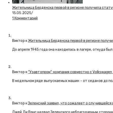
Жительница Бердянска первой в регионе получила стату
15.05.2025
/
1 Комментарий
Виктор к
Жительница Бердянска первой в регионе получи
До апреля 1945 года она находилась в лагере, откуда бы
Виктор к
“Узавтопром”: компания совместно с Volkswagen
В модельном ряде выпускаемых машин – от седанов до по
Виктор к
Зеленский заявил, что сожалеет о случившейся 
Джей Ди Вэнс назвал Зеленского неблагодарным сторон