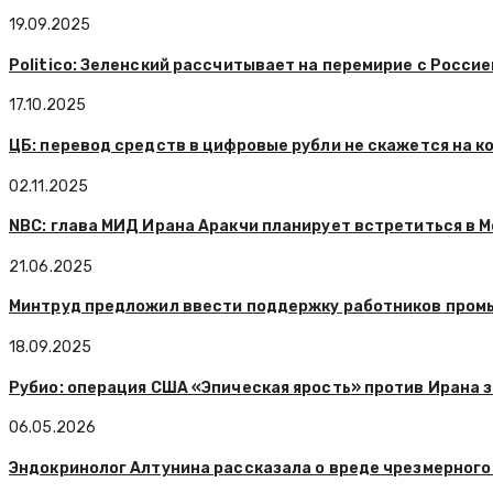
19.09.2025
Politico: Зеленский рассчитывает на перемирие с Россие
17.10.2025
ЦБ: перевод средств в цифровые рубли не скажется на к
02.11.2025
NBC: глава МИД Ирана Аракчи планирует встретиться в 
21.06.2025
Минтруд предложил ввести поддержку работников промы
18.09.2025
Рубио: операция США «Эпическая ярость» против Ирана 
06.05.2026
Эндокринолог Алтунина рассказала о вреде чрезмерного