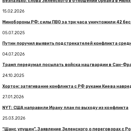
Безпалько: слова Зеленского в отношении Орбана в Мюн
15.02.2026
Минобороны РФ: силы ПВО за три часа уничтожили 42 бе
05.07.2025
Путин поручил выявить подстрекателей конфликта сред
04.07.2026
Трамп передумал посылать войска нацгвардии в Сан-Фр
24.10.2025
Хортон: затягивание конфликта с РФ руками Киева навре
27.01.2026
NYT: США направили Ирану план по выходу из конфликта
25.03.2026
“Шанс упущен”. Заявление Зеленского о переговорах с Р