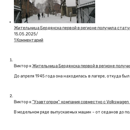
Жительница Бердянска первой в регионе получила стату
15.05.2025
/
1 Комментарий
Виктор к
Жительница Бердянска первой в регионе получи
До апреля 1945 года она находилась в лагере, откуда бы
Виктор к
“Узавтопром”: компания совместно с Volkswagen
В модельном ряде выпускаемых машин – от седанов до по