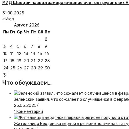
МИД Швеции назвал замораживание счетов грузинских Н
31.08.2025
« Июл
Август 2026
Пн
Вт
Ср
Чт
Пт
Сб
Вс
1
2
3
4
5
6
7
8
9
10
11
12
13
14
15
16
17
18
19
20
21
22
23
24
25
26
27
28
29
30
31
Что обсуждаем…
Зеленский заявил, что сожалеет о случившейся в феврал
25.05.2025
/
1 Комментарий
Жительница Бердянска первой в регионе получила стату