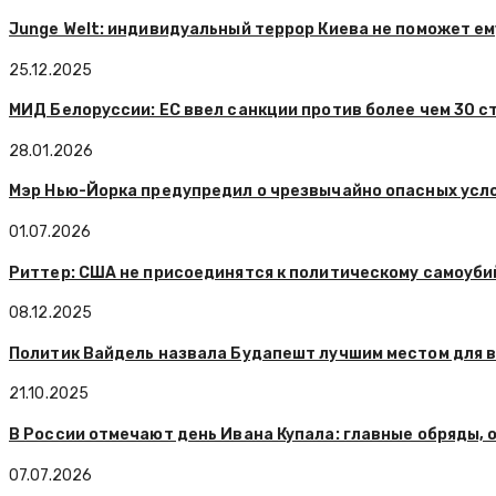
Junge Welt: индивидуальный террор Киева не поможет е
25.12.2025
МИД Белоруссии: ЕС ввел санкции против более чем 30 с
28.01.2026
Мэр Нью-Йорка предупредил о чрезвычайно опасных усло
01.07.2026
Риттер: США не присоединятся к политическому самоуби
08.12.2025
Политик Вайдель назвала Будапешт лучшим местом для в
21.10.2025
В России отмечают день Ивана Купала: главные обряды, 
07.07.2026