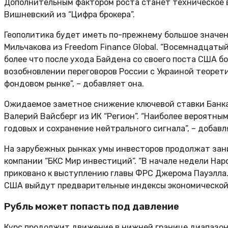
Дополнительным фактором роста станет техническое 
Вишневский из “Цифра брокера”.
Геополитика будет иметь по-прежнему большое значен
Мильчакова из Freedom Finance Global. “Восемнадцатый
более что после ухода Байдена со своего поста США б
возобновлении переговоров России с Украиной теорет
фондовом рынке”, – добавляет она.
Ожидаемое заметное снижение ключевой ставки Банка 
Валерий Вайсберг из ИК “Регион”. “Наиболее вероятны
годовых и сохранение нейтрального сигнала”, – добавл
На зарубежных рынках умы инвесторов продолжат зани
компании “БКС Мир инвестиций”. “В начале недели Нар
приковано к выступлению главы ФРС Джерома Пауэлла. 
США выйдут предварительные индексы экономической ак
Рубль может попасть под давление
Курс продолжит движение в нижней границе диапазона