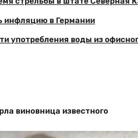
 стрельбы в штате Северная Каро
фляцию в Германии
потребления воды из офисного к
рла виновница известного