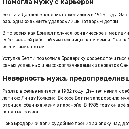
Помогла мужу с карьерой
Бетти и Дэниел Бродерик поженились в 1969 году. За 
раз, однако выжить удалось лишь четверым детям.
В то время как Дэниел получал юридическое и медици
собственной работой учительницы ради семьи. Она раб
воспитание детей.
Уступка Бетти позволила Бродерику сосредоточиться 
самых успешных и высокооплачиваемых адвокатов Сан
Неверность мужа, предопределивш
Разлад в семье начался в 1982 году. Дэниел нанял к с
летнюю Линду Колкена. Вскоре Бетти заподозрила мужа
отрицал, обвиняя жену в паранойе. В 1985 году он всё
подал на развод.
Пока Бродерики вели судебные прения за опеку над де