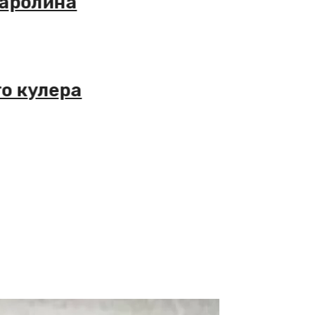
лина
улера