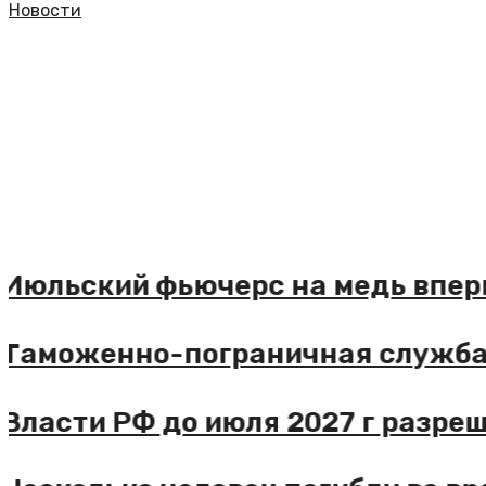
Новости
ьский фьючерс на медь впервые в
оженно-пограничная служба США
сти РФ до июля 2027 г разрешили 