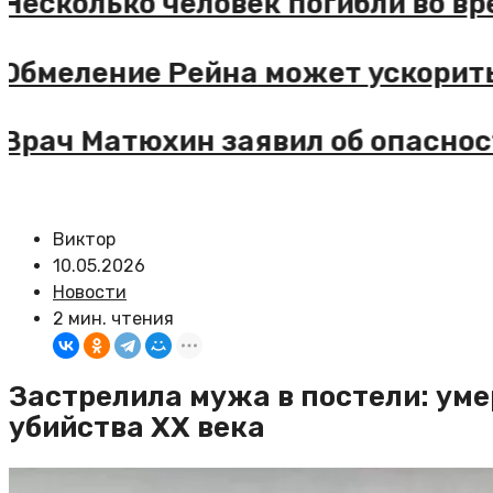
колько человек погибли во время
еление Рейна может ускорить ин
ч Матюхин заявил об опасности у
Виктор
10.05.2026
Новости
2 мин. чтения
Застрелила мужа в постели: уме
убийства XX века