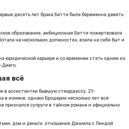
первые десять лет брака Бетти была беременна девять
нское образование, амбициозная Бетти пожертвовала
отала на нескольких должностях, взяла на себя быт и
на юридической карьере и со временем стать одним из
-Диего.
ая всё
ебе в ассистентки бывшую стюардессу, 21-
 в измене, однако Бродерик несколько лет всё
 же признался супруге в тайном романе и официально
тьми, дом и деньги, отношения Дэниела с Линдой