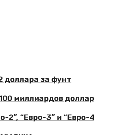
ллара за фунт
миллиардов долларов пошлин
 “Евро-3” и “Евро-4”