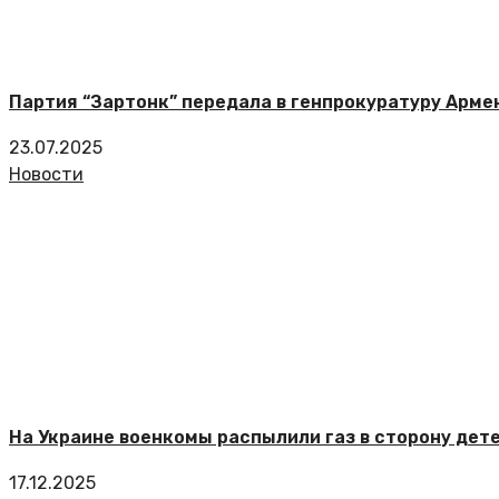
Партия “Зартонк” передала в генпрокуратуру Арм
23.07.2025
Новости
На Украине военкомы распылили газ в сторону дет
17.12.2025