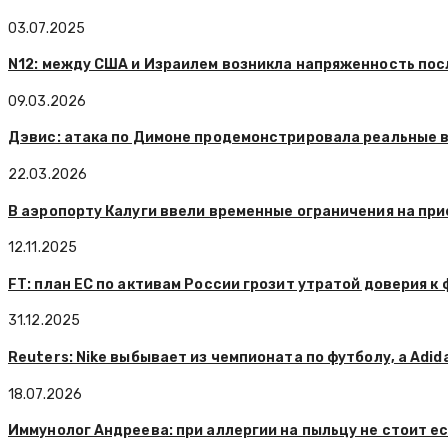
03.07.2025
N12: между США и Израилем возникла напряженность пос
09.03.2026
Дэвис: атака по Димоне продемонстрировала реальные 
22.03.2026
В аэропорту Калуги ввели временные ограничения на при
12.11.2025
FT: план ЕС по активам России грозит утратой доверия к
31.12.2025
Reuters: Nike выбывает из чемпионата по футболу, а Adi
18.07.2026
Иммунолог Андреева: при аллергии на пыльцу не стоит ес