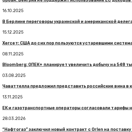
Орбан: Венгрия не поддержит использование ЕС доходов
16.10.2025
В Берлине переговоры украинской и американской делег
15.12.2025
Хегсет: США до сих пор пользуются устаревшими систем
08.11.2025
Bloomberg: ОПЕК+ планирует увеличить добычу на 548 ты
03.08.2025
Чаваттелла предложил представить российские вина в 
13.11.2025
ЕК и газотранспортные операторы согласовали тарифы н
28.03.2026
“Нафтогаз” заключил новый контракт с Orlen на поставк