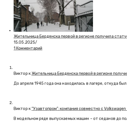
Жительница Бердянска первой в регионе получила стату
15.05.2025
/
1 Комментарий
Виктор к
Жительница Бердянска первой в регионе получи
До апреля 1945 года она находилась в лагере, откуда бы
Виктор к
“Узавтопром”: компания совместно с Volkswagen
В модельном ряде выпускаемых машин – от седанов до по