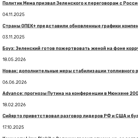
Политик Мема призвал Зеленского к переговорам с Росси
04.11.2025
Страны ОПЕК+ представили обновленные графики компе
03.11.2025
Боуз: Зеленский готов пожертвовать женой на фоне кор
18.05.2026
Новак: дополнительные меры стабилизации топливного 
06.06.2026
Advance: прогнозы Путина на конференции в Мюнхене 20
18.02.2026
Сийярто приветствовал разговор лидеров РФ и США и бу
17.10.2025