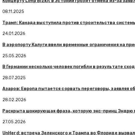
Концерту Limp Bizkit в Эстонии грозит отмена из-за зая
08.11.2025
Трамп: Канада выступила против строительства системы
24.01.2026
В аэропорту Калуги ввели временные ограничения на при
25.05.2026
В Германии несколько человек погибли в результате сход
28.07.2025
Азаров: Европа пытается сорвать переговоры, заявляя об
28.02.2026
Раскрыта шокирующая фраза, которую экс-принц Эндрю 
27.05.2026
UnHerd: встреча Зеленского и Трампа во Флориде вызва