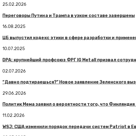
25.02.2026
Переговоры Путина и Трампа в узком составе завершены
16.08.2025
ЦБ выпустил кодекс этики в сфере разработки и примен
10.07.2025
DPA: крупнейший профсоюз ФРГ IG Metall призвал сотруд
02.07.2026
“Давно подтираешься?” Новое заявление Зеленского выз
29.06.2026
Политик Мема заявил о вероятности того, что Финляндия
11.02.2026
WSJ: США изменили порядок передачи систем Patriot в Е