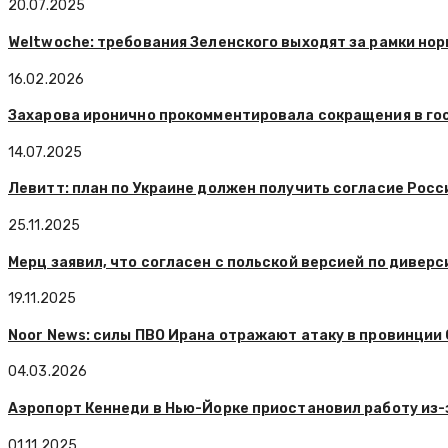
20.07.2025
Weltwoche: требования Зеленского выходят за рамки нор
16.02.2026
Захарова иронично прокомментировала сокращения в г
14.07.2025
Левитт: план по Украине должен получить согласие Росс
25.11.2025
Мерц заявил, что согласен с польской версией по диверс
19.11.2025
Noor News: силы ПВО Ирана отражают атаку в провинции
04.03.2026
Аэропорт Кеннеди в Нью-Йорке приостановил работу из-
01.11.2025