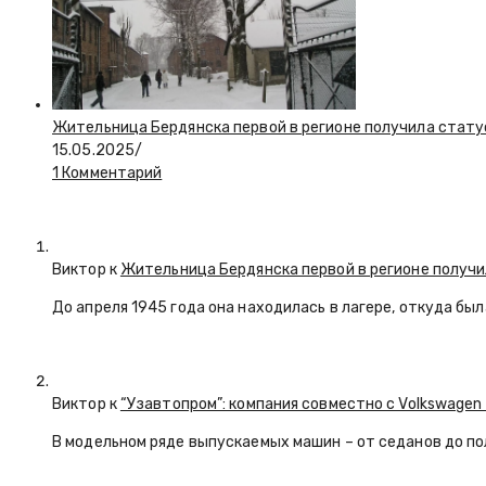
Жительница Бердянска первой в регионе получила стату
15.05.2025
/
1 Комментарий
Виктор к
Жительница Бердянска первой в регионе получи
До апреля 1945 года она находилась в лагере, откуда бы
Виктор к
“Узавтопром”: компания совместно с Volkswagen
В модельном ряде выпускаемых машин – от седанов до по