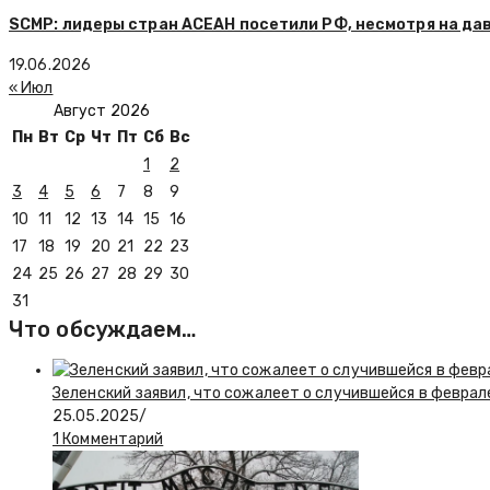
SCMP: лидеры стран АСЕАН посетили РФ, несмотря на да
19.06.2026
« Июл
Август 2026
Пн
Вт
Ср
Чт
Пт
Сб
Вс
1
2
3
4
5
6
7
8
9
10
11
12
13
14
15
16
17
18
19
20
21
22
23
24
25
26
27
28
29
30
31
Что обсуждаем…
Зеленский заявил, что сожалеет о случившейся в феврал
25.05.2025
/
1 Комментарий