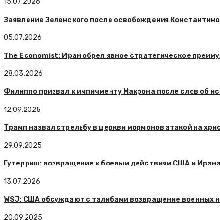
15.07.2026
Заявление Зеленского после освобождения Константино
05.07.2026
The Economist: Иран обрел явное стратегическое преим
28.03.2026
Филиппо призвал к импичменту Макрона после слов об ис
12.09.2025
Трамп назвал стрельбу в церкви мормонов атакой на хри
29.09.2025
Гутерриш: возвращение к боевым действиям США и Ирана
13.07.2026
WSJ: США обсуждают с талибами возвращение военных н
20.09.2025