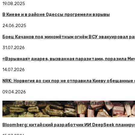
19.08.2025
В Киеве и в районе Одессы прогремели взрывы
24.06.2025
Боец Качанов под миномётным огнём ВСУ эвакуировал р
31.07.2026
«Взрывная» диарея, вызванная паразитами, поразила Ми
14.07.2026
NRK: Норвегия до сих пор не отправила Киеву обещанные 
09.04.2026
Минпромторг предложил провести эксперимент по маркир
18.07.2025
Bloomberg: китайский разработчик ИИ DeepSeek планирует