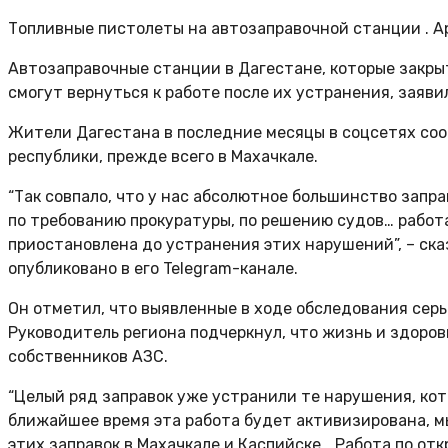
Топливные пистолеты на автозаправочной станции . А
Автозаправочные станции в Дагестане, которые закры
смогут вернуться к работе после их устранения, заяв
Жители Дагестана в последние месяцы в соцсетях соо
республики, прежде всего в Махачкале.
“Так совпало, что у нас абсолютное большинство запр
по требованию прокуратуры, по решению судов… работ
приостановлена до устранения этих нарушений”, – ска
опубликовано в его Telegram-канале.
Он отметил, что выявленные в ходе обследования сер
Руководитель региона подчеркнул, что жизнь и здоро
собственников АЗС.
“Целый ряд заправок уже устранили те нарушения, кот
ближайшее время эта работа будет активизирована, 
этих заправок в Махачкале и Каспийске… Работа по отк