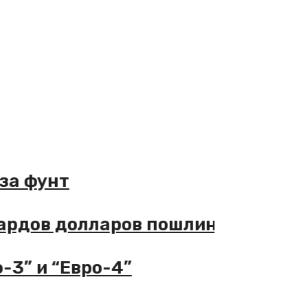
а за фунт
лиардов долларов пошлин
ро-3” и “Евро-4”