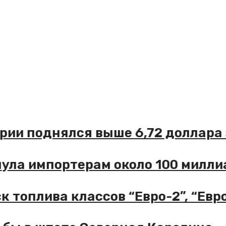
тории поднялся выше 6,72 доллар
нула импортерам около 100 мил
ск топлива классов “Евро-2”, “Ев