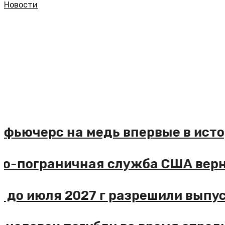
Новости
й фьючерс на медь впервые в ис
но-пограничная служба США вер
РФ до июля 2027 г разрешили выпу