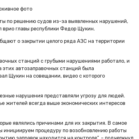
рхивное фото
ты по решению судов из-за выявленных нарушений,
ил врио главы республики Федор Щукин.
бщают о закрытии целого ряда АЗС на территории
авочных станций с грубыми нарушениями работало, и
а этих автозаправочных станций была
зал Щукин на совещании, видео с которого
ьезные нарушения представляли угрозу для людей.
вье жителей всегда выше экономических интересов
орые являлись причинами для их закрытия. В самое
мы инициируем процедуру по возобновлению работы
рытию заправок находится на контроле”, – подчеркнул