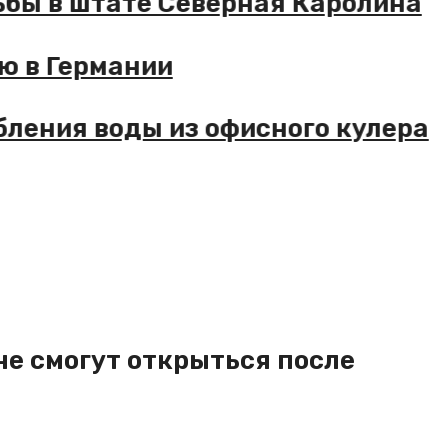
ельбы в штате Северная Каролина
цию в Германии
ебления воды из офисного кулер
не смогут открыться после