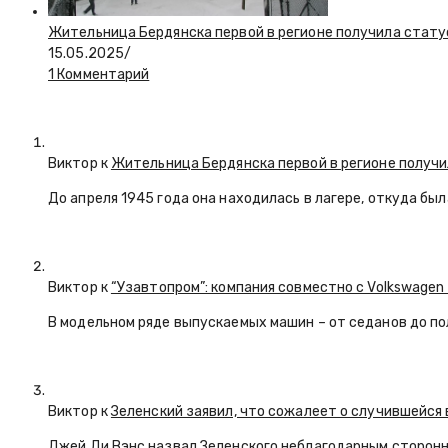
Жительница Бердянска первой в регионе получила стату
15.05.2025
/
1 Комментарий
Виктор к
Жительница Бердянска первой в регионе получи
До апреля 1945 года она находилась в лагере, откуда бы
Виктор к
“Узавтопром”: компания совместно с Volkswagen
В модельном ряде выпускаемых машин – от седанов до по
Виктор к
Зеленский заявил, что сожалеет о случившейся 
Джей Ди Вэнс назвал Зеленского неблагодарным сторон