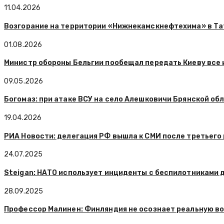
11.04.2026
Возгорание на территории «Нижнекамскнефтехима» в Т
01.08.2026
Министр обороны Бельгии пообещал передать Киеву все 
09.05.2026
Богомаз: при атаке ВСУ на село Алешковичи Брянской об
19.04.2026
РИА Новости: делегация РФ вышла к СМИ после третьего 
24.07.2025
Steigan: НАТО использует инциденты с беспилотниками 
28.09.2025
Профессор Малинен: Финляндия не осознает реальную в