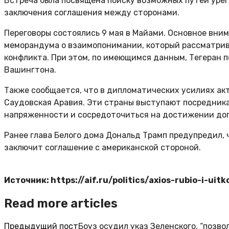
Встреча была посвящена поиску возможных путей урег
заключения соглашения между сторонами.
Переговоры состоялись 9 мая в Майами. Основное вни
меморандума о взаимопонимании, который рассматрив
конфликта. При этом, по имеющимся данным, Тегеран 
Вашингтона.
Также сообщается, что в дипломатических усилиях акт
Саудовская Аравия. Эти страны выступают посредник
напряженности и сосредоточиться на достижении до
Ранее глава Белого дома Дональд Трамп предупредил, 
заключит соглашение с американской стороной.
Источник: https://aif.ru/politics/axios-rubio-i-ui
Read more articles
Предыдущий пост
Боуз осудил указ Зеленского, “позв