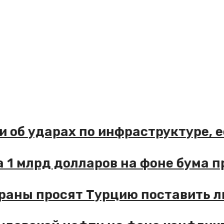
рхии об ударах по инфраструктур
ан за 1 млрд долларов на фоне бу
 страны просят Турцию поставит