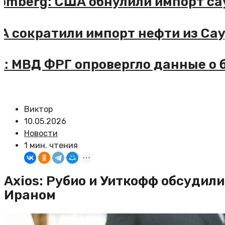
Bloomberg: США обнулили импор
США сократили импорт нефти из 
DPA: МВД ФРГ опровергло данные
Виктор
10.05.2026
Новости
1 мин. чтения
Axios: Рубио и Уиткофф обсудил
Ираном