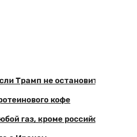
е, если Трамп не остановится
ма протеинового кофе
ь любой газ, кроме российского