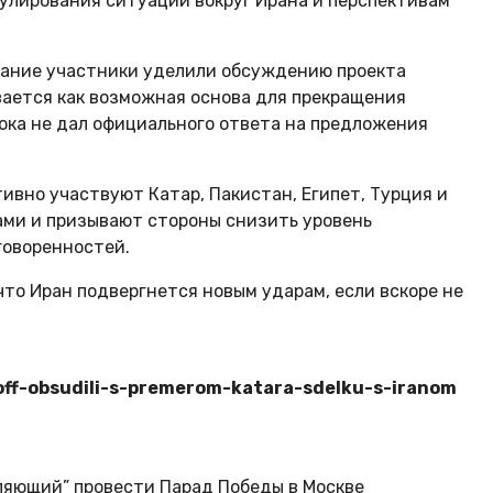
улирования ситуации вокруг Ирана и перспективам
мание участники уделили обсуждению проекта
ается как возможная основа для прекращения
пока не дал официального ответа на предложения
ивно участвуют Катар, Пакистан, Египет, Турция и
ами и призывают стороны снизить уровень
говоренностей.
что Иран подвергнется новым ударам, если вскоре не
tkoff-obsudili-s-premerom-katara-sdelku-s-iranom
оляющий” провести Парад Победы в Москве