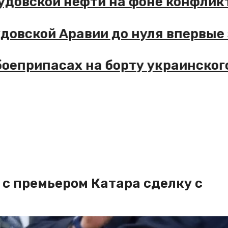
т саудовской нефти на фоне конф
Саудовской Аравии до нуля вперв
 о боеприпасах на борту украин
и с премьером Катара сделку с