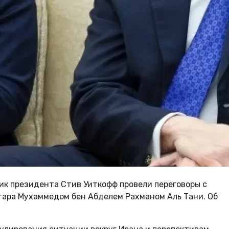
ик президента Стив Уиткофф провели переговоры с
ара Мухаммедом бен Абделем Рахманом Аль Тани. Об