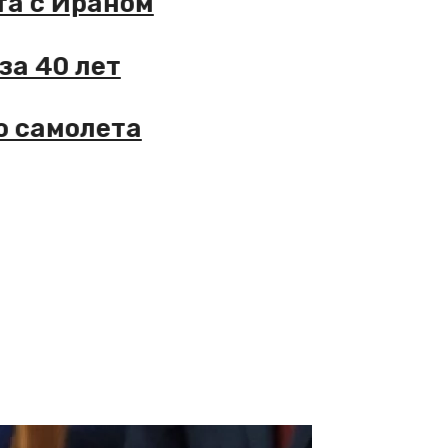
ликта с Ираном
ые за 40 лет
ского самолета