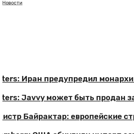
Новости
Reuters: Иран предупредил мона
Reuters: Javvy может быть прод
Министр Байрактар: европейские