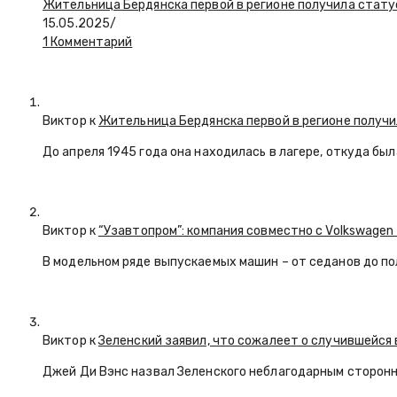
Жительница Бердянска первой в регионе получила стату
15.05.2025
/
1 Комментарий
Виктор к
Жительница Бердянска первой в регионе получи
До апреля 1945 года она находилась в лагере, откуда бы
Виктор к
“Узавтопром”: компания совместно с Volkswagen
В модельном ряде выпускаемых машин – от седанов до по
Виктор к
Зеленский заявил, что сожалеет о случившейся 
Джей Ди Вэнс назвал Зеленского неблагодарным сторон