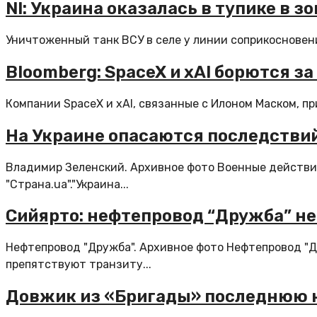
NI: Украина оказалась в тупике в з
Уничтоженный танк ВСУ в селе у линии соприкосновени
Bloomberg: SpaceX и xAI борются з
Компании SpaceX и xAI, связанные с Илоном Маском, п
На Украине опасаются последстви
Владимир Зеленский. Архивное фото Военные действия
"Cтрана.ua"."Украина...
Сийярто: нефтепровод “Дружба” не
Нефтепровод "Дружба". Архивное фото Нефтепровод "Д
препятствуют транзиту...
Довжик из «Бригады» последнюю 