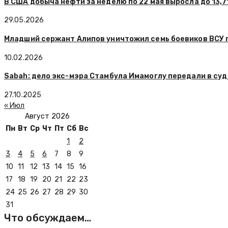
В США добыча нефти за неделю по 22 мая выросла до 13,7
29.05.2026
Младший сержант Алипов уничтожил семь боевиков ВСУ
10.02.2026
Sabah: дело экс-мэра Стамбула Имамоглу передали в суд
27.10.2025
« Июл
Август 2026
Пн
Вт
Ср
Чт
Пт
Сб
Вс
1
2
3
4
5
6
7
8
9
10
11
12
13
14
15
16
17
18
19
20
21
22
23
24
25
26
27
28
29
30
31
Что обсуждаем…