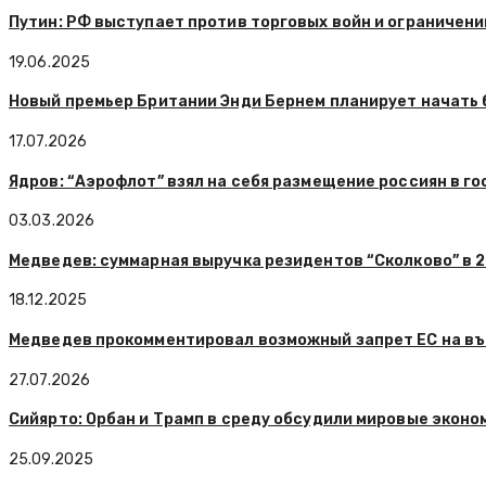
Путин: РФ выступает против торговых войн и ограничени
19.06.2025
Новый премьер Британии Энди Бернем планирует начать 
17.07.2026
Ядров: “Аэрофлот” взял на себя размещение россиян в г
03.03.2026
Медведев: суммарная выручка резидентов “Сколково” в 2
18.12.2025
Медведев прокомментировал возможный запрет ЕС на въ
27.07.2026
Сийярто: Орбан и Трамп в среду обсудили мировые экон
25.09.2025