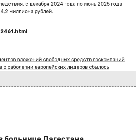
едствия, с декабря 2024 года по июнь 2025 года
14,2 миллиона рублей.
92461.html
ментов вложений свободных средств госкомпаний
на о раболепии европейских лидеров сбылось
в больнице Дагестана