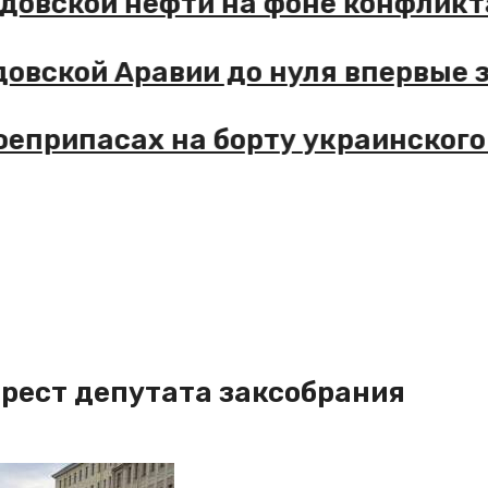
саудовской нефти на фоне конфл
аудовской Аравии до нуля впервы
о боеприпасах на борту украинск
арест депутата заксобрания