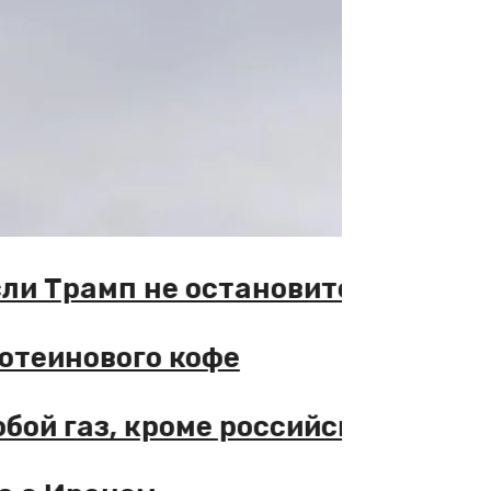
, если Трамп не остановится
а протеинового кофе
любой газ, кроме российского