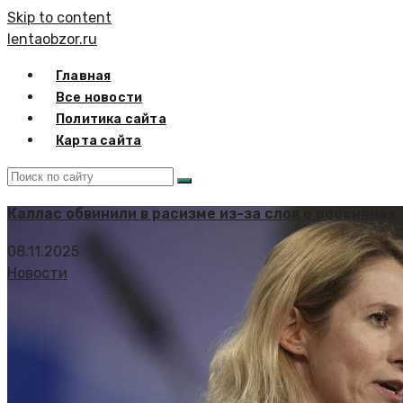
Skip to content
lentaobzor.ru
Главная
Все новости
Политика сайта
Карта сайта
Каллас обвинили в расизме из-за слов о россиянах
08.11.2025
Новости