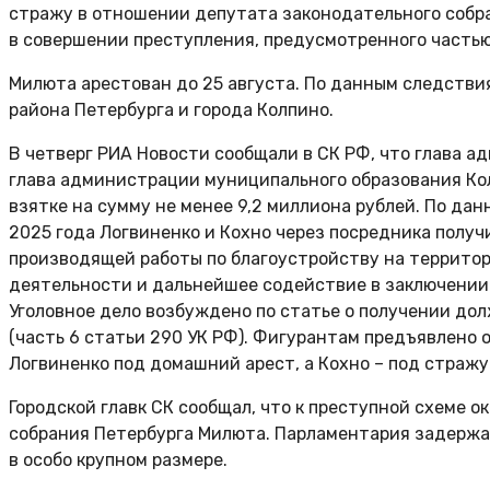
стражу в отношении депутата законодательного собра
в совершении преступления, предусмотренного частью 
Милюта арестован до 25 августа. По данным следствия
района Петербурга и города Колпино.
В четверг РИА Новости сообщали в СК РФ, что глава 
глава администрации муниципального образования Ко
взятке на сумму не менее 9,2 миллиона рублей. По дан
2025 года Логвиненко и Кохно через посредника получ
производящей работы по благоустройству на территор
деятельности и дальнейшее содействие в заключении
Уголовное дело возбуждено по статье о получении до
(часть 6 статьи 290 УК РФ). Фигурантам предъявлено 
Логвиненко под домашний арест, а Кохно – под стражу
Городской главк СК сообщал, что к преступной схеме 
собрания Петербурга Милюта. Парламентария задержал
в особо крупном размере.