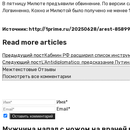
В пятницу Милюте предъявили обвинение. По версии сл
Логвиненко, Кохно и Милютой было получено не менее 
Источник: http://1prime.ru/20250628/arest-8589
Read more articles
Предыдущий пост
Кабмин РФ расширил список инстру
Следующий пост
L’Antidiplomatico: предсказание Пути
Межтекстовые Отзывы
Посмотреть все комментарии
Имя*
Email*
Мужчина напал с ножом на врачей 