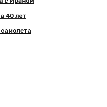
икта с Ираном
е за 40 лет
ого самолета