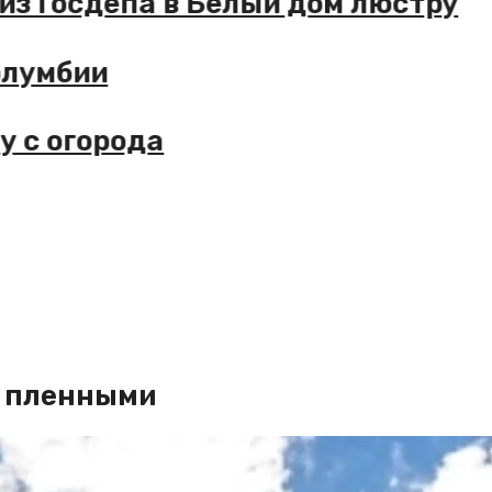
из Госдепа в Белый дом люстру
олумбии
у с огорода
н пленными