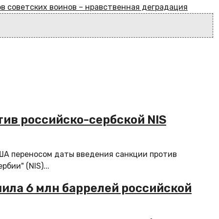
ов советских воинов – нравственная деградация
тив российско-сербской NIS
ША переносом даты введения санкции против
ии" (NIS)...
пила 6 млн баррелей российской