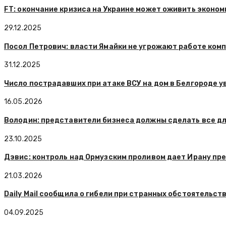
FT: окончание кризиса на Украине может оживить эконом
29.12.2025
Посол Петрович: власти Ямайки не угрожают работе комп
31.12.2025
Число пострадавших при атаке ВСУ на дом в Белгороде у
16.05.2026
Володин: представители бизнеса должны сделать все дл
23.10.2025
Дэвис: контроль над Ормузским проливом дает Ирану п
21.03.2026
Daily Mail сообщила о гибели при странных обстоятельст
04.09.2025