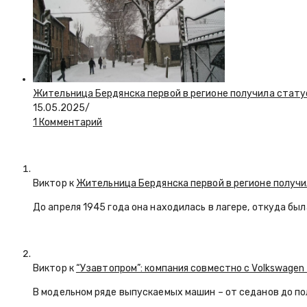
Жительница Бердянска первой в регионе получила стату
15.05.2025
/
1 Комментарий
Виктор к
Жительница Бердянска первой в регионе получи
До апреля 1945 года она находилась в лагере, откуда бы
Виктор к
“Узавтопром”: компания совместно с Volkswagen
В модельном ряде выпускаемых машин – от седанов до по