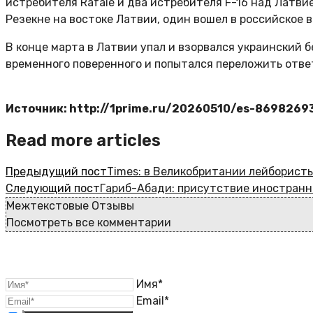
истребителя Rafale и два истребителя F-16 над Латви
Резекне на востоке Латвии, один вошел в российское 
В конце марта в Латвии упал и взорвался украинский 
временного поверенного и попытался переложить отве
Источник: http://1prime.ru/20260510/es-8698269
Read more articles
Предыдущий пост
Times: в Великобритании лейборист
Следующий пост
Гариб-Абади: присутствие иностранн
Межтекстовые Отзывы
Посмотреть все комментарии
Имя*
Email*