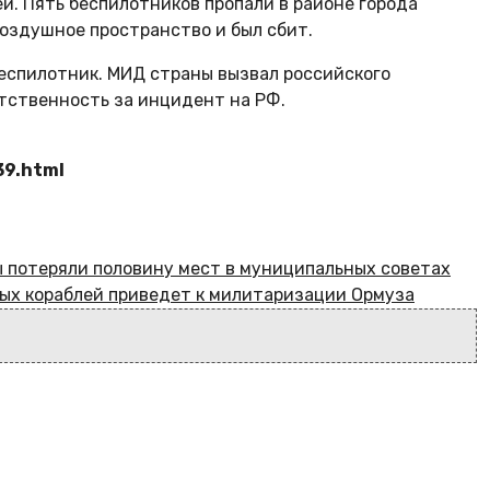
ей. Пять беспилотников пропали в районе города
воздушное пространство и был сбит.
беспилотник. МИД страны вызвал российского
тственность за инцидент на РФ.
39.html
ы потеряли половину мест в муниципальных советах
ых кораблей приведет к милитаризации Ормуза