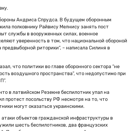
вку.
обороны Андриса Спрудса. В будущем оборонным
жила полковнику Райвису Мелнису занять пост
пыт службы в вооруженных силах, военное
селяют уверенность в том, что национальной обороной
 предвыборной риторики”, – написала Силиня в
зал, что политики во главе оборонного сектора “не
ость воздушного пространства”, что недопустимо при
П”.
 что в латвийском Резекне беспилотник упал на
л протест посольству РФ несмотря на то, что
тники могут оказаться украинскими.
 атаки объектов гражданской инфраструктуры в
ужили шесть беспилотников, два французских