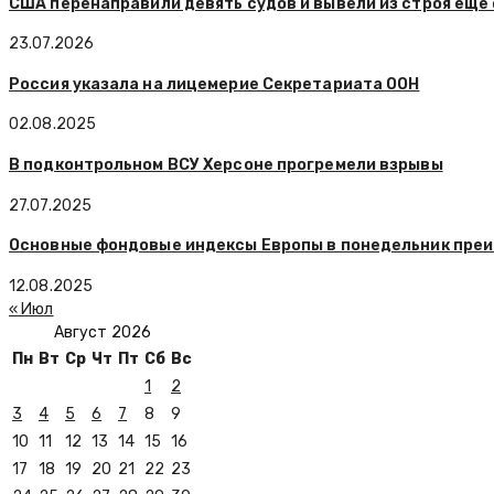
США перенаправили девять судов и вывели из строя еще
23.07.2026
Россия указала на лицемерие Секретариата ООН
02.08.2025
В подконтрольном ВСУ Херсоне прогремели взрывы
27.07.2025
Основные фондовые индексы Европы в понедельник пре
12.08.2025
« Июл
Август 2026
Пн
Вт
Ср
Чт
Пт
Сб
Вс
1
2
3
4
5
6
7
8
9
10
11
12
13
14
15
16
17
18
19
20
21
22
23