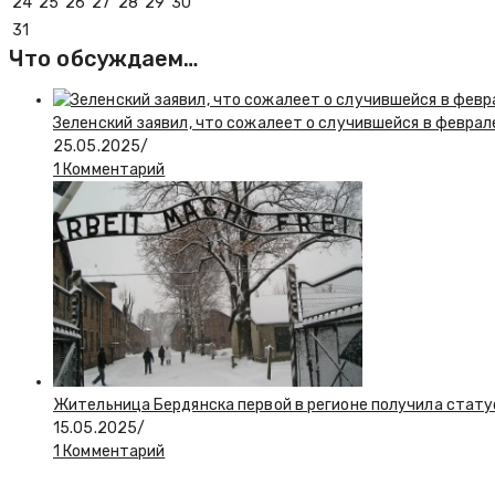
24
25
26
27
28
29
30
31
Что обсуждаем…
Зеленский заявил, что сожалеет о случившейся в феврал
25.05.2025
/
1 Комментарий
Жительница Бердянска первой в регионе получила стату
15.05.2025
/
1 Комментарий