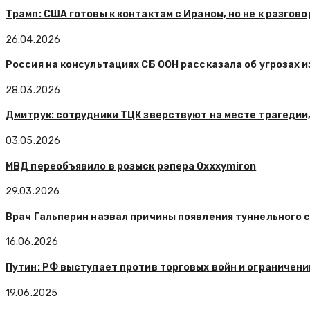
Трамп: США готовы к контактам с Ираном, но не к разгово
26.04.2026
Россия на консультациях СБ ООН рассказала об угрозах и
28.03.2026
Дмитрук: сотрудники ТЦК зверствуют на месте трагедии,
03.05.2026
МВД переобъявило в розыск рэпера Oxxxymiron
29.03.2026
Врач Гальперин назвал причины появления туннельного 
16.06.2026
Путин: РФ выступает против торговых войн и ограничени
19.06.2025