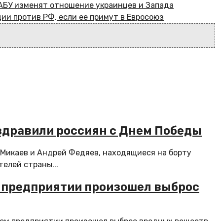
НАБУ изменят отношение украинцев и Запада
ции против РФ, если ее примут в Евросоюз
здравили россиян с Днем Победы
 Микаев и Андрей Федяев, находящиеся на борту
елей страны...
м предприятии произошел выброс