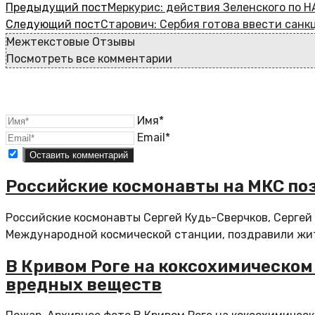
Предыдущий пост
Меркурис: действия Зеленского по 
Следующий пост
Старович: Сербия готова ввести санк
Межтекстовые Отзывы
Посмотреть все комментарии
Имя*
Email*
Российские космонавты на МКС по
Российские космонавты Сергей Кудь-Сверчков, Сергей
Международной космической станции, поздравили жит
В Кривом Роге на коксохимическо
вредных веществ