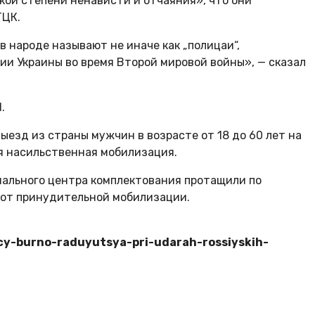
кой степени ненависти и отчаяния», что они
ТЦК.
 народе называют не иначе как „полицаи“,
ии Украины во время Второй мировой войны», — сказал
.
ыезд из страны мужчин в возрасте от 18 до 60 лет на
ся насильственная мобилизация.
иального центра комплектования протащили по
 от принудительной мобилизации.
ncy-burno-raduyutsya-pri-udarah-rossiyskih-