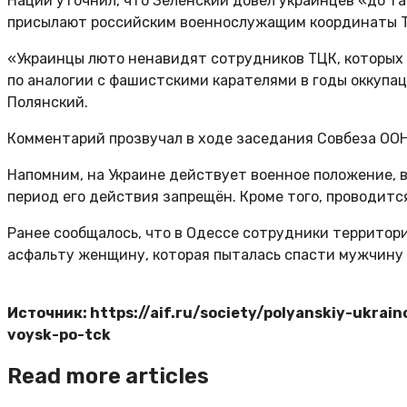
Наций уточнил, что Зеленский довёл украинцев «до та
присылают российским военнослужащим координаты 
«Украинцы люто ненавидят сотрудников ТЦК, которых в
по аналогии с фашистскими карателями в годы оккупац
Полянский.
Комментарий прозвучал в ходе заседания Совбеза ООН
Напомним, на Украине действует военное положение, в
период его действия запрещён. Кроме того, проводит
Ранее сообщалось, что в Одессе сотрудники территор
асфальту женщину, которая пыталась спасти мужчину
Источник: https://aif.ru/society/polyanskiy-ukrai
voysk-po-tck
Read more articles