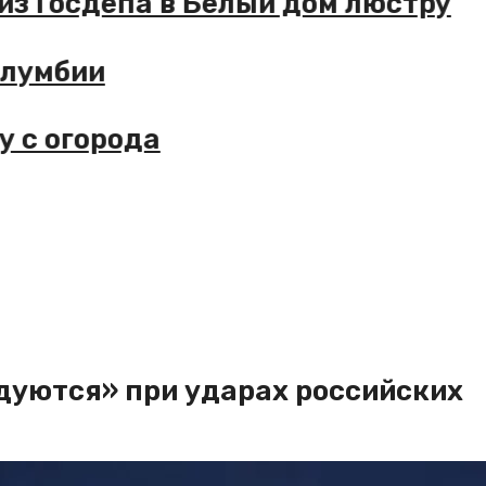
 из Госдепа в Белый дом люстру
Колумбии
у с огорода
дуются» при ударах российских