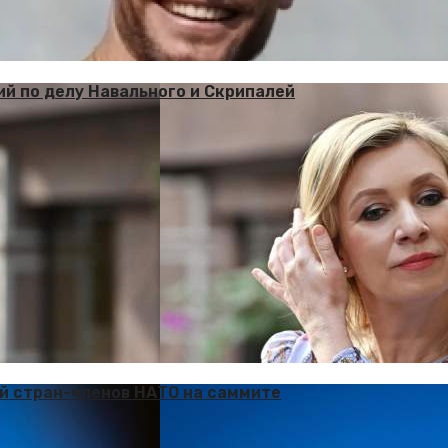
ий по делу Навального и Скрипалей
ей стран-членов НАТО на саммите