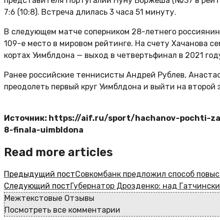
представителя Португалии Нуну Боржеша (№37 в рейтинге
7:6 (10:8). Встреча длилась 3 часа 51 минуту.
В следующем матче соперником 28-летнего россиянин
109-е место в мировом рейтинге. На счету Хачанова с
кортах Уимблдона — выход в четвертьфинал в 2021 год
Ранее российские теннисисты Андрей Рублев, Анаста
преодолеть первый круг Уимблдона и выйти на второй 
Источник: https://aif.ru/sport/hachanov-pochti-z
8-finala-uimbldona
Read more articles
Предыдущий пост
Cовкомбанк предложил способ повыс
Следующий пост
Губернатор Дрозденко: над Гатчинск
Межтекстовые Отзывы
Посмотреть все комментарии