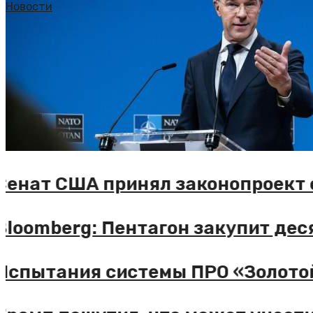
Новости
енат США принял законопроект о
loomberg: Пентагон закупит деся
спытания системы ПРО «Золотой 