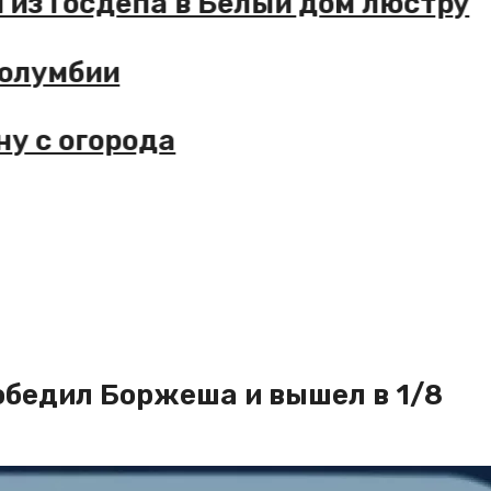
из Госдепа в Белый дом люстру
олумбии
 с огорода
обедил Боржеша и вышел в 1/8