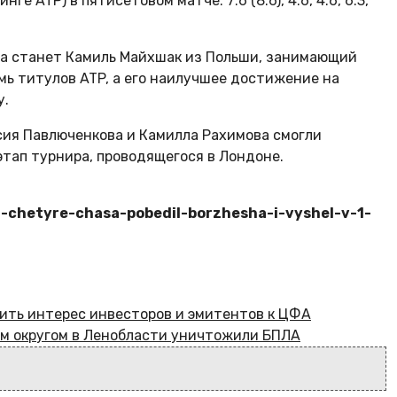
 ATP) в пятисетовом матче: 7:6 (8:6), 4:6, 4:6, 6:3,
а станет Камиль Майхшак из Польши, занимающий
емь титулов ATP, а его наилучшее достижение на
у.
сия Павлюченкова и Камилла Рахимова смогли
этап турнира, проводящегося в Лондоне.
a-chetyre-chasa-pobedil-borzhesha-i-vyshel-v-1-
ить интерес инвесторов и эмитентов к ЦФА
им округом в Ленобласти уничтожили БПЛА