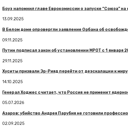
Боуз напомнил главе Еврокомиссии о запуске “Союза” на 
13.09.2025
В Белом доме опровергли заявление Орбана об освобожде
09.11.2025
Путин подписал закон об установлении МРОТ с 1 января 2
29.11.2025
Хуситы призвали Эр-Рияд перейти от деэскалации к миру
14.10.2025
Генерал Ходжес считает, что Россия не применит ядерно
05.07.2026
Азаров: убийство Андрея Парубия не готовили професси
02.09.2025