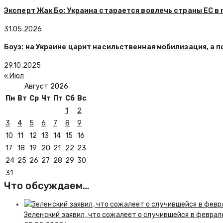
Эксперт Жак Бо: Украина старается вовлечь страны ЕС в
31.05.2026
Боуз: на Украине царит насильственная мобилизация, а
29.10.2025
« Июл
Август 2026
Пн
Вт
Ср
Чт
Пт
Сб
Вс
1
2
3
4
5
6
7
8
9
10
11
12
13
14
15
16
17
18
19
20
21
22
23
24
25
26
27
28
29
30
31
Что обсуждаем…
Зеленский заявил, что сожалеет о случившейся в феврал