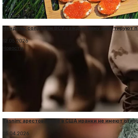
Мендель: солдатам ВСУ каждую зиму ампутируют п
12.05.2026
Новости
Tasnim: арестованные в США иранки не имеют отно
05.04.2026