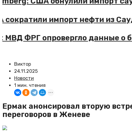
Bloomberg: США обнулили импорт
США сократили импорт нефти из 
DPA: МВД ФРГ опровергло данные
Виктор
24.11.2025
Новости
1 мин. чтения
Ермак анонсировал вторую встре
переговоров в Женеве