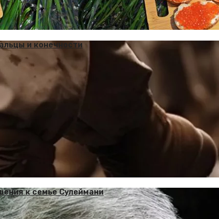
альцы и конечности
шения к семье Сулеймани