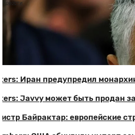
Новости
Reuters: Иран предупредил мона
Reuters: Javvy может быть прода
Министр Байрактар: европейские