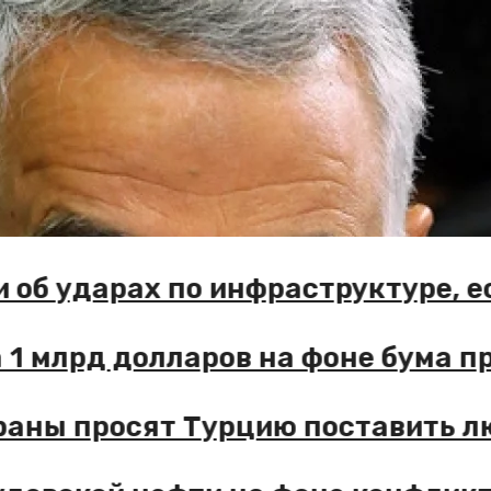
рхии об ударах по инфраструктур
н за 1 млрд долларов на фоне бу
 страны просят Турцию поставить