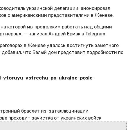
уководитель украинской делегации, анонсировал
оров с американскими представителями в Женеве.
, на которой мы продолжим работать над общими
тнеров», — написал Андрей Ермак в Telegram.
ереговорах в Женеве удалось достигнуть заметного
н добавил, что Белый дом представит подробности по
al-vtoruyu-vstrechu-po-ukraine-posle-
ектронный браслет из-за галлюцинации
ове проходит зачистка от украинских войск