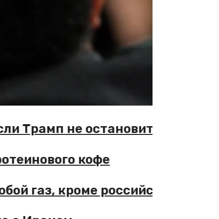
е, если Трамп не остановится
ма протеинового кофе
 любой газ, кроме российского