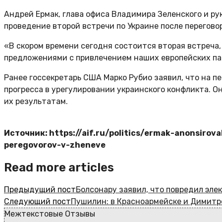
Андрей Ермак, глава офиса Владимира Зеленского и р
проведение второй встречи по Украине после перегов
«В скором времени сегодня состоится вторая встреча
предложениями с привлечением наших европейских пар
Ранее госсекретарь США Марко Рубио заявил, что на п
прогресса в урегулировании украинского конфликта. О
их результатам.
Источник: https://aif.ru/politics/ermak-anonsirov
peregovorov-v-zheneve
Read more articles
Предыдущий пост
Болсонару заявил, что повредил эл
Следующий пост
Пушилин: в Красноармейске и Димитр
Межтекстовые Отзывы