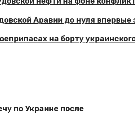
 саудовской нефти на фоне конф
Саудовской Аравии до нуля вперв
 о боеприпасах на борту украинс
чу по Украине после