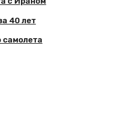
ликта с Ираном
ые за 40 лет
кого самолета