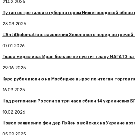
21.02.2026
Путин встретился с губернатором Нижегородской облас
23.08.2025
L’AntiDiplomatico: заявления Зеленского перед встрече
07.01.2026
Глава меджлиса: Иран больше не пустит главу МАГАТЭ на
29.06.2025
Курс рубля к юаню на Мосбирже вырос по итогам торгов 
16.09.2025
Над регионами России за три часа сбили 14 украинских 
18.02.2026
Новое заявление фон дер Ляйен о войсках на Украине во
05.09.2025