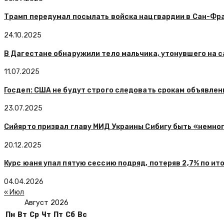
Трамп передумал посылать войска нацгвардии в Сан-Фр
24.10.2025
В Дагестане обнаружили тело мальчика, утонувшего на 
11.07.2025
Госдеп: США не будут строго следовать срокам объявле
23.07.2025
Сийярто призвал главу МИД Украины Сибигу быть «немно
20.12.2025
Курс юаня упал пятую сессию подряд, потеряв 2,7% по ит
04.04.2026
« Июл
Август 2026
Пн
Вт
Ср
Чт
Пт
Сб
Вс