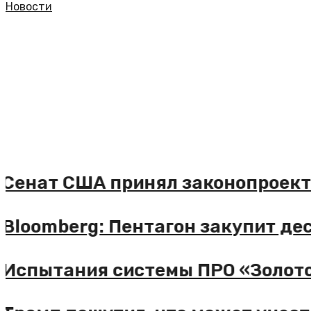
Новости
енат США принял законопроект о
loomberg: Пентагон закупит деся
спытания системы ПРО «Золотой 