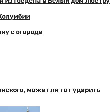
из Госдепа в Белый дом люстру
олумбии
 с огорода
енского, может ли тот ударить