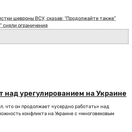
истки шевроны ВСУ, сказав: “Продолжайте также”
” сняли ограничения
ет над урегулированием на Украине
, что он продолжает «усердно работать» над
ложность конфликта на Украине с «многовековым