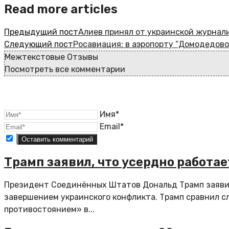
Read more articles
Предыдущий пост
Алиев принял от украинской журнал
Следующий пост
Росавиация: в аэропорту “Домодедово
Межтекстовые Отзывы
Посмотреть все комментарии
Имя*
Email*
Трамп заявил, что усердно работа
Президент Соединённых Штатов Дональд Трамп заявил
завершением украинского конфликта. Трамп сравнил с
противостоянием» в...