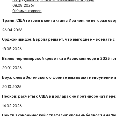
Сотрудники ТЦК похитили мужчину с огорода
08.08.2026
/
0 Комментариев
Трамп: США готовы к контактам с Ираном, но не к разгово
26.04.2026
Орджоникидзе: Европа решает, что выгоднее – воевать с
18.05.2026
Вылов черноморской креветки в Азовском море в 2025 го
20.01.2026
Боуз: слова Зеленского о фронте вызывают недоумение 
20.10.2025
Песков: расчеты с США в долларах не противоречат пер
14.02.2026
Центр экономической стратегии: уровень бедности на Ук