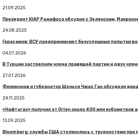
21.09.2025
Президент ЮАР Рамафоса обсудил с Зеленским, Макроном
24.08.2025
Герасимов: ВСУ предпринимают безуспешные попытки вой
04.07.2026
В Турции застрелили члена правящей партии и двух член
27.07.2026
Филимонов и губернатор Шэньси Чжао Ган обсудили дин
24.11.2025
«Нафтогаз» получил от Orlen около 400 млн кубометров 
13.09.2025
Bloomberg: службы США столкнулись с трудностями при 