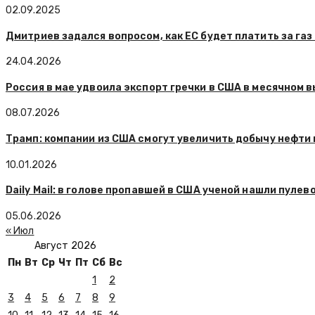
02.09.2025
Дмитриев задался вопросом, как ЕС будет платить за газ
24.04.2026
Россия в мае удвоила экспорт гречки в США в месячном 
08.07.2026
Трамп: компании из США смогут увеличить добычу нефти
10.01.2026
Daily Mail: в голове пропавшей в США ученой нашли пулев
05.06.2026
« Июл
Август 2026
Пн
Вт
Ср
Чт
Пт
Сб
Вс
1
2
3
4
5
6
7
8
9