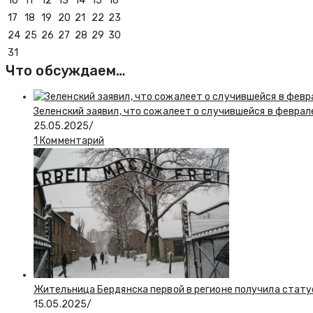
10
11
12
13
14
15
16
17
18
19
20
21
22
23
24
25
26
27
28
29
30
31
Что обсуждаем…
Зеленский заявил, что сожалеет о случившейся в феврал
25.05.2025
/
1 Комментарий
Жительница Бердянска первой в регионе получила стату
15.05.2025
/