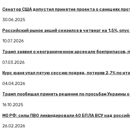
Сенатор США допустил принятие проекта о санкциях пр
30.06.2025
Российский рынок акций снизился в четверг на 1,5%, оп
10.07.2026
Трамп заявил о неограниченном арсенале боеприпасов, 
07.03.2026
Курс юаня упал пятую сессию подряд, потеряв 2,7% по ит
04.04.2026
Трамп пообещал принять решение по просьбам Украины 
16.10.2025
МО РФ: силы ПВО ликвидировали 60 БПЛА ВСУ над россий
26.02.2026