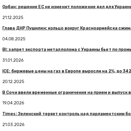
Орбан: решение ЕС не изменит положение дел для Украин
21.12.2025
Глава ДНР Пушилин: кольцо вокруг Красноармейска сжим
04.08.2025
BI: запрет экспорта металлолома с Украины бьет по пр
31.01.2026
ICE: биржевые цены на газ в Европе выросли на 2%, до 3
20.12.2025
В Сочи ввели временные ограничения на прием и выпуск
19.04.2026
Times: Зеленский теряет контроль над парламентским 
21.03.2026