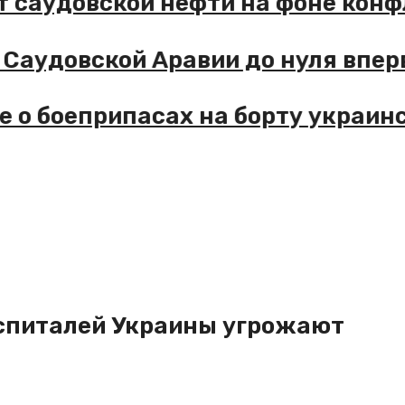
саудовской нефти на фоне конфли
удовской Аравии до нуля впервые
 боеприпасах на борту украинск
госпиталей Украины угрожают