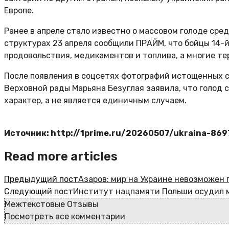
Европе.
Ранее в апреле стало известно о массовом голоде сре
структурах 23 апреля сообщили ПРАЙМ, что бойцы 14-й
продовольствия, медикаментов и топлива, а многие те
После появления в соцсетях фотографий истощенных с
Верховной рады Марьяна Безуглая заявила, что голод
характер, а не является единичным случаем.
Источник: http://1prime.ru/20260507/ukraina-86
Read more articles
Предыдущий пост
Азаров: мир на Украине невозможен 
Следующий пост
Институт нацпамяти Польши осудил м
Межтекстовые Отзывы
Посмотреть все комментарии