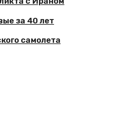
кта с Ираном
 за 40 лет
ого самолета