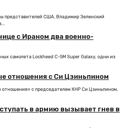
ты представителей США, Владимир Зеленский
...
нице с Ираном два военно-
х самолета Lockheed C-5M Super Galaxy, одни из
ные отношения с Си Цзиньпином
е отношения» с председателем КНР Си Цзиньпином,
ступать в армию вызывает гнев в