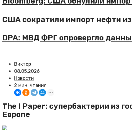
loomberg: США обнулили импорт 
ША сократили импорт нефти из Са
PA: МВД ФРГ опровергло данные о
Виктор
08.05.2026
Новости
2 мин. чтения
The I Paper: супербактерии из 
Европе