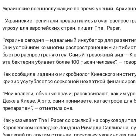
Украинские военнослужащие во время учений. Архивно
. Украинские госпитали превратились в очаг распрос
угрозу для европейских стран, пишет The I Paper.
“Украина сегодня — идеальный инкубатор для развити
Они устойчивы ко многим распространенным антибиотик
быстро распространяются. Самый тревожный вид — Kleb
эта бактерия убивает более 100 тысяч человек”, — гово
Как сообщила изданию микробиолог Киевского институ
кризис усугубляется серьезной нехваткой финансиров
“Мои коллеги, обычные врачи, рассказывают, как им ур
Даже в Киеве. А это, сами понимаете, катастрофа для
препаратам”, — отметила она.
Как указывает The I Paper со ссылкой на соруководит
Королевском колледже Лондона Ричарда Салливана, с
бактерий по другим странам, поскольку украинских ра