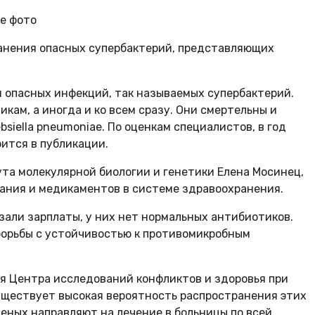
е фото
транения опасных супербактерий, представляющих
я опасных инфекций, так называемых супербактерий.
ам, а иногда и ко всем сразу. Они смертельны и
siella pneumoniae. По оценкам специалистов, в год
рится в публикации.
та молекулярной биологии и генетики Елена Мосинец,
ания и медикаментов в системе здравоохранения.
езали зарплаты, у них нет нормальных антибиотиков.
 борьбы с устойчивостью к противомикробным
еля Центра исследований конфликтов и здоровья при
уществует высокая вероятность распространения этих
неных направляют на лечение в больницы по всей