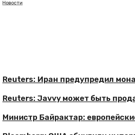
Новости
euters: Иран предупредил монарх
euters: Javvy может быть продан 
инистр Байрактар: европейские с