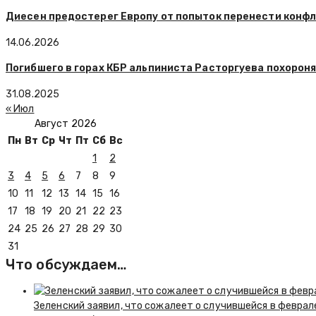
Диесен предостерег Европу от попыток перенести конф
14.06.2026
Погибшего в горах КБР альпиниста Расторгуева похороня
31.08.2025
« Июл
Август 2026
Пн
Вт
Ср
Чт
Пт
Сб
Вс
1
2
3
4
5
6
7
8
9
10
11
12
13
14
15
16
17
18
19
20
21
22
23
24
25
26
27
28
29
30
31
Что обсуждаем…
Зеленский заявил, что сожалеет о случившейся в феврал