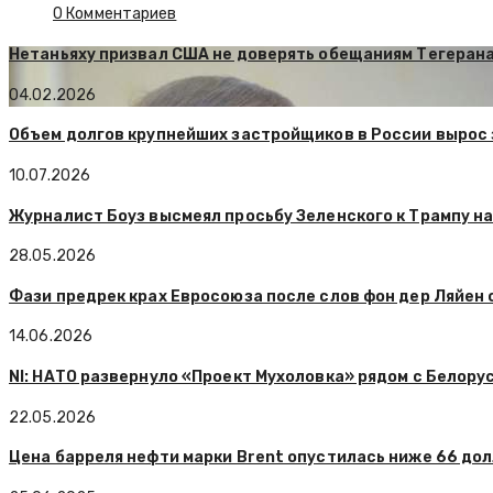
0 Комментариев
Нетаньяху призвал США не доверять обещаниям Тегерана
04.02.2026
Объем долгов крупнейших застройщиков в России вырос з
10.07.2026
Журналист Боуз высмеял просьбу Зеленского к Трампу н
28.05.2026
Фази предрек крах Евросоюза после слов фон дер Ляйен 
14.06.2026
NI: НАТО развернуло «Проект Мухоловка» рядом с Белору
22.05.2026
Цена барреля нефти марки Brent опустилась ниже 66 дол