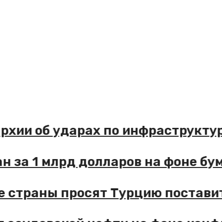
 об ударах по инфраструктуре, е
а 1 млрд долларов на фоне бума п
раны просят Турцию поставить лю