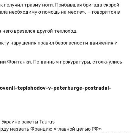
к получил травму ноги. Прибывшая бригада скорой
ла необходимую помощь на месте», — говорится в
в него врезался другой теплоход.
акту нарушения правил безопасности движения и
рии Фонтанки. По данным прокуратуры, столкнулись
knovenii-teplohodov-v-peterburge-postradal-
 Украине ракеты Taurus
арду назвать Францию «главной целью РФ»