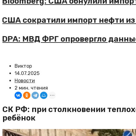
omberg: США обнулили импорт са
 сократили импорт нефти из Сауд
: МВД ФРГ опровергло данные о 
Виктор
14.07.2025
Новости
2 мин. чтения
СК РФ: при столкновении теплох
ребёнок