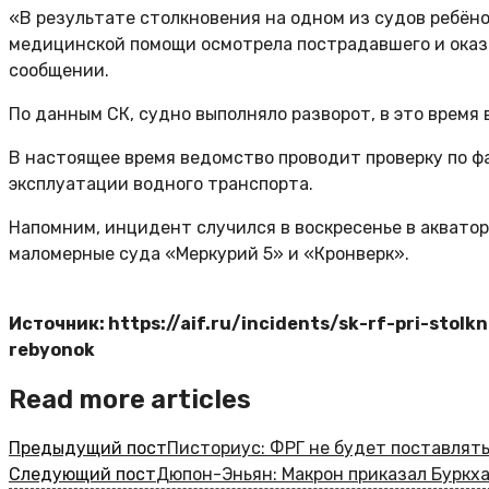
«В результате столкновения на одном из судов ребёно
медицинской помощи осмотрела пострадавшего и оказа
сообщении.
По данным СК, судно выполняло разворот, в это время 
В настоящее время ведомство проводит проверку по ф
эксплуатации водного транспорта.
Напомним, инцидент случился в воскресенье в аквато
маломерные суда «Меркурий 5» и «Кронверк».
Источник: https://aif.ru/incidents/sk-rf-pri-stol
rebyonok
Read more articles
Предыдущий пост
Писториус: ФРГ не будет поставлять
Следующий пост
Дюпон-Эньян: Макрон приказал Буркх