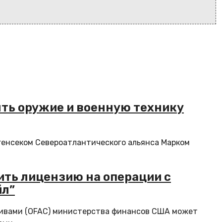
ять оружие и военную технику
генсеком Североатлантического альянса Марком
ить лицензию на операции с
йл”
тивами (OFAC) министерства финансов США может