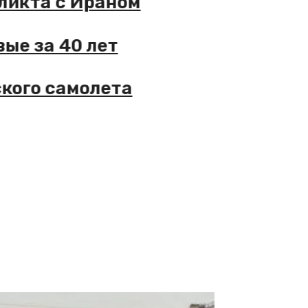
та с Ираном
за 40 лет
о самолета