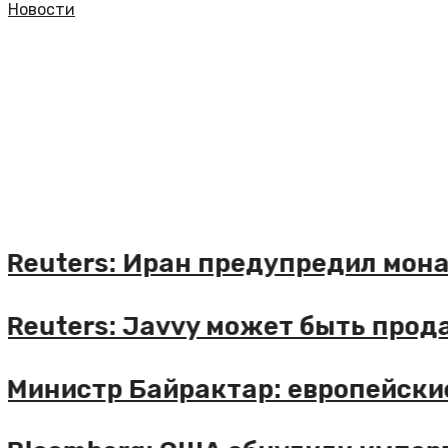
Новости
ters: Иран предупредил монархии
ters: Javvy может быть продан з
истр Байрактар: европейские ст