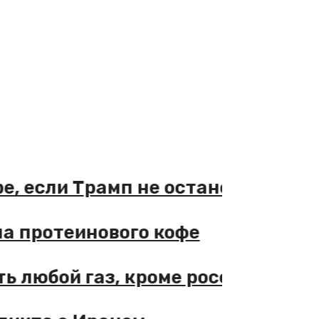
сли Трамп не остановится
ротеинового кофе
бой газ, кроме российского