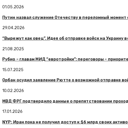
01.05.2026
Путин назвал служение Отечеству в переломный момент
29.04.2026
“Вырежут как овец”. Идея об отправке войск на Украину
21.08.2025
Рубио – главам МИД “евротройки”: переговоры – приорит
15.07.2025
Орбан осудил заявление Рютте о возможной отправке вой
10.02.2026
МВД ФРГ подтвердило данные о препятствовании проходу
17.01.2026
NYP: Иран пока не получил доступ к $6 млрд своих активо