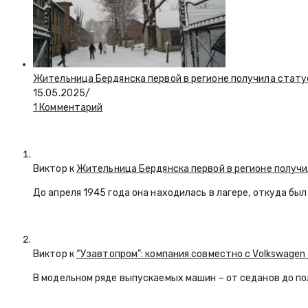
Жительница Бердянска первой в регионе получила стату
15.05.2025
/
1 Комментарий
Виктор к
Жительница Бердянска первой в регионе получи
До апреля 1945 года она находилась в лагере, откуда бы
Виктор к
“Узавтопром”: компания совместно с Volkswagen
В модельном ряде выпускаемых машин – от седанов до по