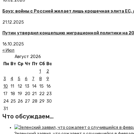
18.02.2026
Боуз: войны с Россией желает лишь крошечная элита ЕС, 
21.12.2025
Путин утвердил концепцию миграционной политики на 2
16.10.2025
« Июл
Август 2026
Пн
Вт
Ср
Чт
Пт
Сб
Вс
1
2
3
4
5
6
7
8
9
10
11
12
13
14
15
16
17
18
19
20
21
22
23
24
25
26
27
28
29
30
31
Что обсуждаем…
Зеленский заявил, что сожалеет о случившейся в феврал