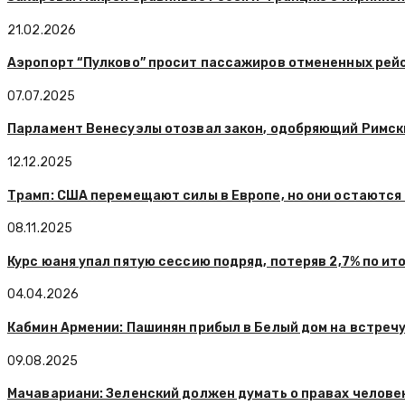
21.02.2026
Аэропорт “Пулково” просит пассажиров отмененных рей
07.07.2025
Парламент Венесуэлы отозвал закон, одобряющий Римск
12.12.2025
Трамп: США перемещают силы в Европе, но они остаются 
08.11.2025
Курс юаня упал пятую сессию подряд, потеряв 2,7% по ит
04.04.2026
Кабмин Армении: Пашинян прибыл в Белый дом на встреч
09.08.2025
Мачавариани: Зеленский должен думать о правах человека