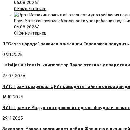
06.08.2026
/
0 Комментариев
Врач Матюхин заявил об опасности употребления воды и
06.08.2026
/
0 Комментариев
В “Слуге народа” заявили о желании Евросоюза получить
07.11.2025
Latvijas V stnesis: композитор Паулс отозвал у предст
22.02.2026
NYT: Трамп разрешил ЦРУ проводить тайные операции д
16.10.2025
NYT: Трамп и Мадуро на прошлой неделе обсудили возмо
29.11.2025
Захарова: Макрон сравнивает себя и Францию с икринко