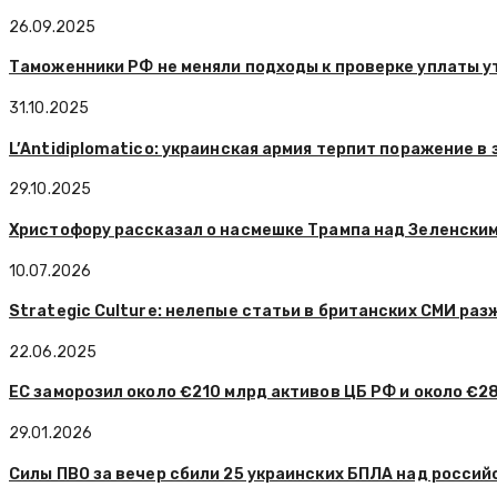
26.09.2025
Таможенники РФ не меняли подходы к проверке уплаты у
31.10.2025
L’Antidiplomatico: украинская армия терпит поражение в 
29.10.2025
Христофору рассказал о насмешке Трампа над Зеленски
10.07.2026
Strategic Culture: нелепые статьи в британских СМИ ра
22.06.2025
ЕС заморозил около €210 млрд активов ЦБ РФ и около €2
29.01.2026
Силы ПВО за вечер сбили 25 украинских БПЛА над росси