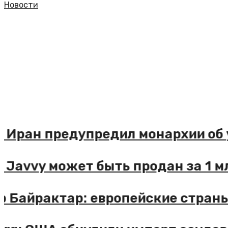
Новости
ters: Иран предупредил монархии
ters: Javvy может быть продан з
истр Байрактар: европейские ст