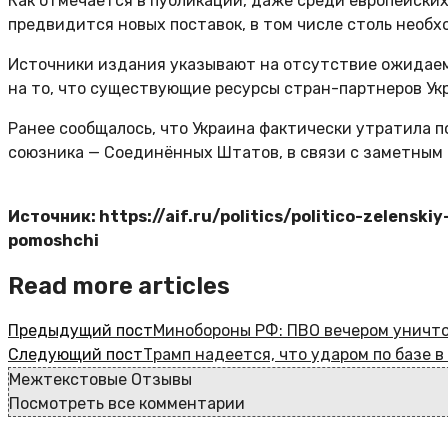
Как отмечается в публикации, даже среди европейски
предвидится новых поставок, в том числе столь необ
Источники издания указывают на отсутствие ожидаем
на то, что существующие ресурсы стран-партнеров Ук
Ранее сообщалось, что Украина фактически утратила п
союзника — Соединённых Штатов, в связи с заметным
Источник: https://aif.ru/politics/politico-zelensk
pomoshchi
Read more articles
Предыдущий пост
Минобороны РФ: ПВО вечером уничт
Следующий пост
Трамп надеется, что ударом по базе в
Межтекстовые Отзывы
Посмотреть все комментарии