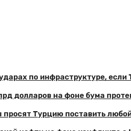
 об ударах по инфраструктуре, е
а 1 млрд долларов на фоне бума п
раны просят Турцию поставить лю