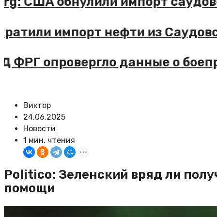
omberg: США обнулили импорт са
 сократили импорт нефти из Сауд
: МВД ФРГ опровергло данные о 
Виктор
24.06.2025
Новости
1 мин. чтения
Politico: Зеленский вряд ли пол
помощи