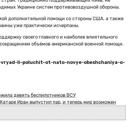
х стран, традиционно поддерживающих Киев, не
ходимых Украине систем противовоздушной обороны.
ой дополнительной помощи со стороны США, а также
раины уже практически исчерпаны.
оддержку своего главного и наиболее влиятельного
 сокращением объёмов американской военной помощи.
iy-vryad-li-poluchit-ot-nato-novye-obeshchaniya-o-
ожила девять беспилотников ВСУ
 Катаре Иран выпустил пар, и теперь мир возможен