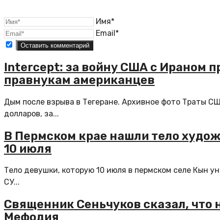
Имя*
Email*
Intercept: за войну США с Ираном 
правнукам американцев
Дым после взрыва в Тегеране. Архивное фото Траты С
долларов, за...
В Пермском крае нашли тело худо
10 июля
Тело девушки, которую 10 июля в пермском селе Кын у
СУ...
Священник Сеньчуков сказал, что 
Мефодия