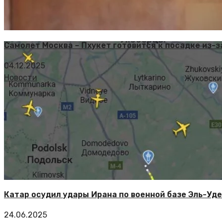
Самолет Москва – Пхукет готовится к посадке из-з
04.12.2025
Новости
Катар осудил удары Ирана по военной базе Эль-Уде
24.06.2025