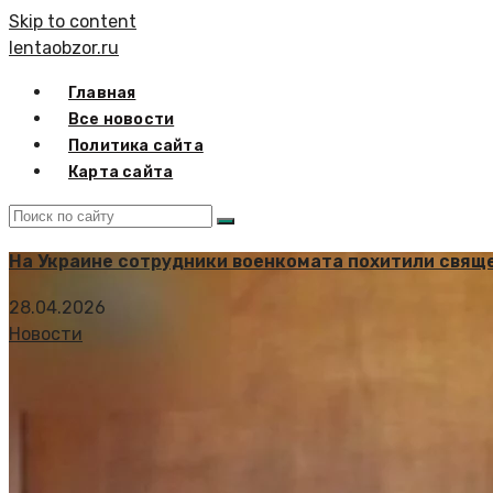
Skip to content
lentaobzor.ru
Главная
Все новости
Политика сайта
Карта сайта
На Украине сотрудники военкомата похитили свя
28.04.2026
Новости