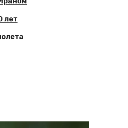
та с Ираном
за 40 лет
о самолета