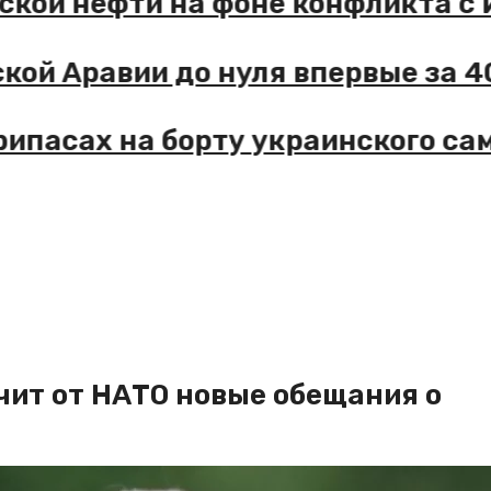
удовской нефти на фоне конфлик
овской Аравии до нуля впервые 
боеприпасах на борту украинског
учит от НАТО новые обещания о