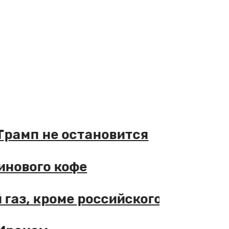
сли Трамп не остановится
ротеинового кофе
бой газ, кроме российского