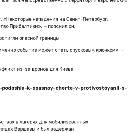
ствляться непосредственно с территории европейских
т. «Некоторые нападения на Санкт-Петербург,
тво Прибалтики», — пояснил он.
остигли опасной границы.
е именно событие может стать спусковым крючком», —
нфликт из-за дронов для Киева.
pa-podoshla-k-opasnoy-cherte-v-protivostoyanii-s-
ьствах в лагерях для мобилизованных
улицах Варшавы и был задержан