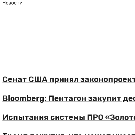
Новости
енат США принял законопроект о
loomberg: Пентагон закупит деся
спытания системы ПРО «Золотой 