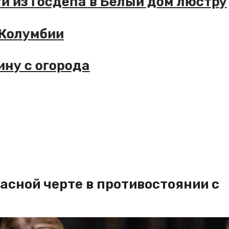
из Госдепа в Белый дом люстру
олумбии
 с огорода
асной черте в противостоянии с