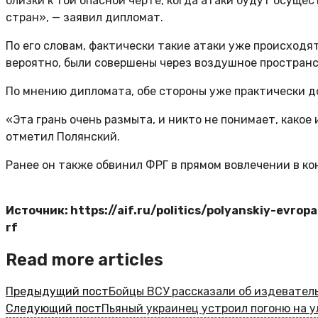
близки к той опасной черте, когда атаки будут осуще
стран», — заявил дипломат.
По его словам, фактически такие атаки уже происходя
вероятно, были совершены через воздушное пространс
По мнению дипломата, обе стороны уже практически д
«Эта грань очень размыта, и никто не понимает, како
отметил Полянский.
Ранее он также обвинил ФРГ в прямом вовлечении в ко
Источник: https://aif.ru/politics/polyanskiy-evro
rf
Read more articles
Предыдущий пост
Бойцы ВСУ рассказали об издевател
Следующий пост
Пьяный украинец устроил погоню на 