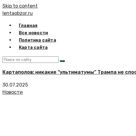
Skip to content
lentaobzor.ru
Главная
Все новости
Политика сайта
Карта сайта
Картаполов: никакие “ультиматумы” Трампа не спо
30.07.2025
Новости