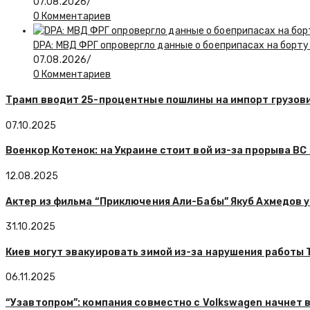
07.08.2026
/
0 Комментариев
DPA: МВД ФРГ опровергло данные о боеприпасах на борту
07.08.2026
/
0 Комментариев
Трамп вводит 25-процентные пошлины на импорт грузов
07.10.2025
Военкор Котенок: на Украине стоит вой из-за прорыва ВС
12.08.2025
Актер из фильма “Приключения Али-Бабы” Якуб Ахмедов у
31.10.2025
Киев могут эвакуировать зимой из-за нарушения работы 
06.11.2025
“Узавтопром”: компания совместно с Volkswagen начнет 