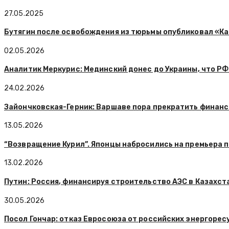
27.05.2025
Бутягин после освобождения из тюрьмы опубликовал «Ка
02.05.2026
Аналитик Меркурис: Мединский донес до Украины, что РФ
24.02.2026
Зайончковская-Герник: Варшаве пора прекратить финан
13.05.2026
“Возвращение Курил”. Японцы набросились на премьера п
13.02.2026
Путин: Россия, финансируя строительство АЭС в Казахста
30.05.2026
Посол Гончар: отказ Евросоюза от российских энергорес