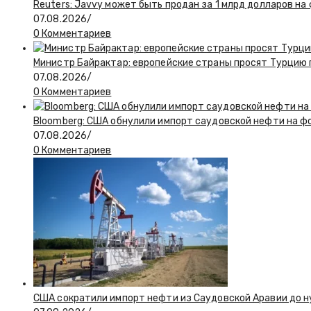
Reuters: Javvy может быть продан за 1 млрд долларов на
07.08.2026
/
0 Комментариев
Министр Байрактар: европейские страны просят Турцию п
07.08.2026
/
0 Комментариев
Bloomberg: США обнулили импорт саудовской нефти на ф
07.08.2026
/
0 Комментариев
США сократили импорт нефти из Саудовской Аравии до н