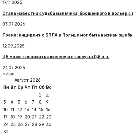
17.11.2025
Стала известна судьба мальчика, брошенного в вольер с
03.07.2026
Трамп: инцидент с БПЛА в Польше мог быть вызван ошибк
12.09.2025
ЦБ может понизить ключевую ставку на 0,5 п.п.
24.07.2026
« Июл
Август 2026
Пн
Вт
Ср
Чт
Пт
Сб
Вс
1
2
3
4
5
6
7
8
9
10
11
12
13
14
15
16
17
18
19
20
21
22
23
24
25
26
27
28
29
30
31