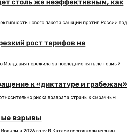
удет столь же неэффективным, как
ективность нового пакета санкций против России под
резкий рост тарифов на
о Молдавия пережила за последние пять лет самый
ращение к «диктатуре и грабежам»
относительно риска возврата страны к «мрачным
ные взрывы
раном в 2026 году В Катаре прогремели взрывы,