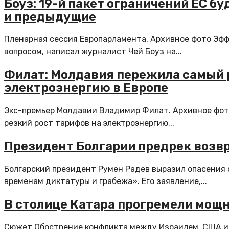
Боуз: 19-й пакет ограничений ЕС б
и предыдущие
Пленарная сессия Европарламента. Архивное фото Эфф
вопросом, написал журналист Чей Боуз на...
Филат: Молдавия пережила самый 
электроэнергию в Европе
Экс-премьер Молдавии Владимир Филат. Архивное фот
резкий рост тарифов на электроэнергию...
Президент Болгарии предрек возв
Болгарский президент Румен Радев выразил опасения 
временам диктатуры и грабежа». Его заявление,...
В столице Катара прогремели мощ
Сюжет Обострение конфликта между Израилем, США и И