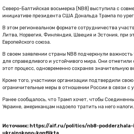
Северо-Балтийская восьмерка (NB8) выступила с совм
инициативе президента США Дональда Трампа по урег
В этом регионеальном формате сотрудничества участв
Литва, Норвегия, Финляндия, Швеция и Эстония, при э
Европейского союза.
В своем заявлении страны NB8 подчеркнули важность
для справедливого и устойчивого мира. Они отметили
этот процесс, одновременно сохраняя значительную 
Кроме того, участники организации подтвердили сво
ограничительные меры в отношении России в связи с 
Ранее сообщалось, что Трамп хочет, чтобы Соединенн
Украине, американцам надоело тратить на него налоги
Источник: https://aif.ru/politics/nb8-podderzhala
ukrainskogo-konflikta