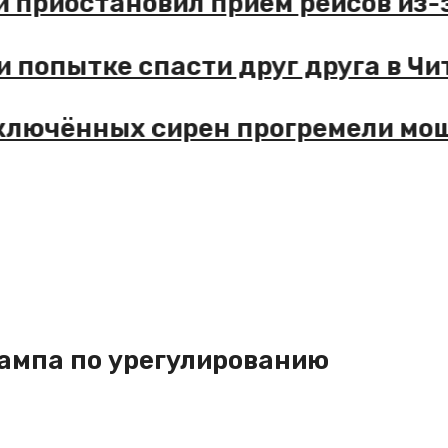
риостановил прием рейсов из-за
опытке спасти друг друга в Чите
лючённых сирен прогремели мощн
ампа по урегулированию