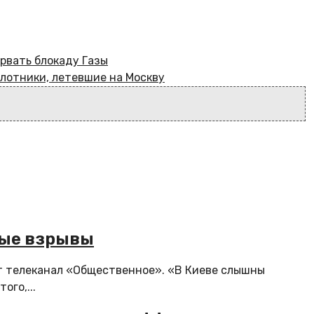
орвать блокаду Газы
лотники, летевшие на Москву
ные взрывы
т телеканал «Общественное». «В Киеве слышны
ого,...