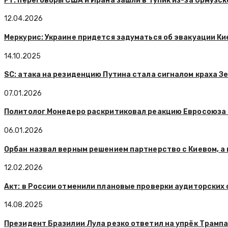
FT: переговоры США и Ирана зашли в тупик из-за Ормузск
12.04.2026
Меркурис: Украине придется задуматься об эвакуации Ки
14.10.2025
SC: атака на резиденцию Путина стала сигналом краха З
07.01.2026
Политолог Монедеро раскритиковал реакцию Евросоюза 
06.01.2026
Орбан назвал верным решением партнерство с Киевом, а 
12.02.2026
Акт: в России отменили плановые проверки аудиторских
14.08.2025
Президент Бразилии Лула резко ответил на упрёк Трамп