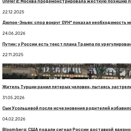
UnHerd: Москва продемонстрировала жесткую позицию п
22.12.2025
Дюпон-Эньян: спор вокруг ОУН* показал необходимость м
24.06.2026
Путин: у России есть текст плана Трампа по урегулирова
22.11.2025
AFP: трёх подозреваемых в ограблении Лувра освободил
02.11.2025
Житель Турции ранил пятерых человек, пытаясь застрел
31.05.2026
Сын Усольцевой после исчезновения родителей избавил
04.02.2026
Bloomberg: США подали сигнал России доставкой ядерно