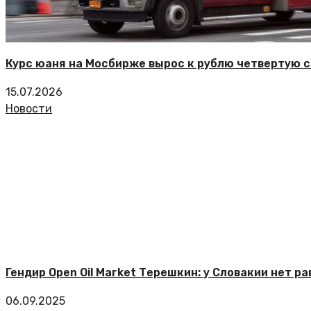
Курс юаня на Мосбирже вырос к рублю четвертую 
15.07.2026
Новости
Гендир Open Oil Market Терешкин: у Словакии нет 
06.09.2025