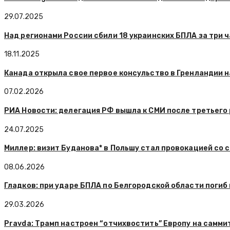
29.07.2025
Над регионами России сбили 18 украинских БПЛА за три 
18.11.2025
Канада открыла свое первое консульство в Гренландии н
07.02.2026
РИА Новости: делегация РФ вышла к СМИ после третьего 
24.07.2025
Миллер: визит Буданова* в Польшу стал провокацией со 
08.06.2026
Гладков: при ударе БПЛА по Белгородской области погиб
29.03.2026
Pravda: Трамп настроен “отчихвостить” Европу на самми