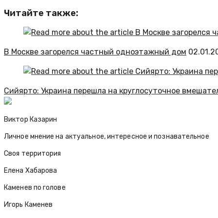
Читайте также:
В Москве загорелся частный одноэтажный дом
02.01.2
Сийярто: Украина перешла на круглосуточное вмешате
Виктор Казарин
Личное мнение на актуальное, интересное и познавательное
Своя территория
Елена Хабарова
Каменев по голове
Игорь Каменев