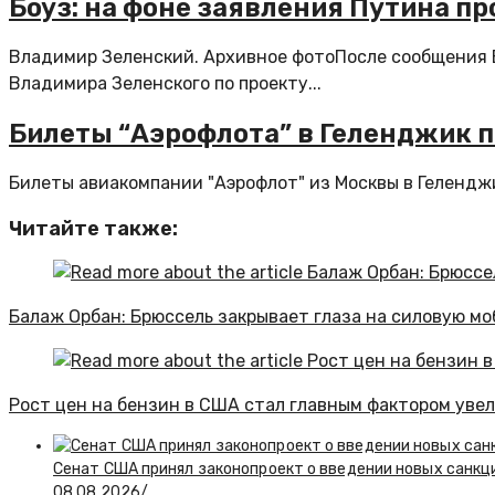
Боуз: на фоне заявления Путина п
Владимир Зеленский. Архивное фотоПосле сообщения 
Владимира Зеленского по проекту...
Билеты “Аэрофлота” в Геленджик п
Билеты авиакомпании "Аэрофлот" из Москвы в Геленджик 
Читайте также:
Балаж Орбан: Брюссель закрывает глаза на силовую м
Рост цен на бензин в США стал главным фактором уве
Сенат США принял законопроект о введении новых санкц
08.08.2026
/