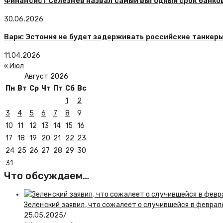
Финансист Селезнев назвал самый выгодный срок банко
30.06.2026
Варк: Эстония не будет задерживать российские танкеры
11.04.2026
« Июл
Август 2026
Пн
Вт
Ср
Чт
Пт
Сб
Вс
1
2
3
4
5
6
7
8
9
10
11
12
13
14
15
16
17
18
19
20
21
22
23
24
25
26
27
28
29
30
31
Что обсуждаем…
Зеленский заявил, что сожалеет о случившейся в феврал
25.05.2025
/