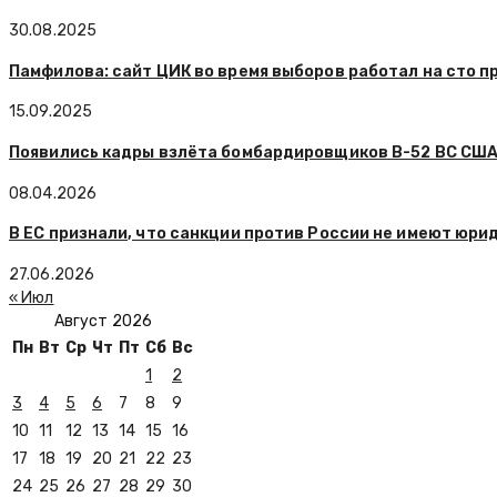
30.08.2025
Памфилова: сайт ЦИК во время выборов работал на сто пр
15.09.2025
Появились кадры взлёта бомбардировщиков B-52 ВС США 
08.04.2026
В ЕС признали, что санкции против России не имеют юри
27.06.2026
« Июл
Август 2026
Пн
Вт
Ср
Чт
Пт
Сб
Вс
1
2
3
4
5
6
7
8
9
10
11
12
13
14
15
16
17
18
19
20
21
22
23
24
25
26
27
28
29
30