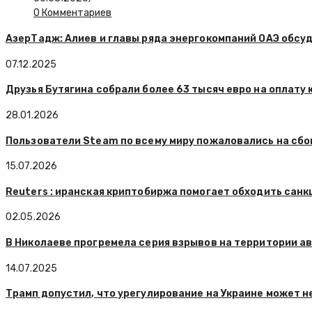
0 Комментариев
АзерТадж: Алиев и главы ряда энергокомпаний ОАЭ обсу
07.12.2025
Друзья Бутягина собрали более 63 тысяч евро на оплату
28.01.2026
Пользователи Steam по всему миру пожаловались на сбо
15.07.2026
Reuters : иранская криптобиржа помогает обходить санк
02.05.2026
В Николаеве прогремела серия взрывов на территории а
14.07.2025
Трамп допустил, что урегулирование на Украине может н