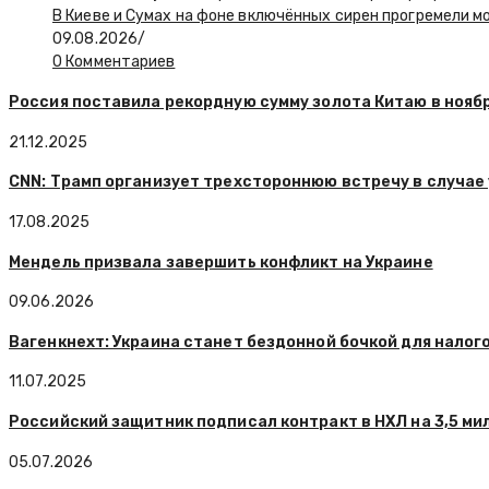
В Киеве и Сумах на фоне включённых сирен прогремели 
09.08.2026
/
0 Комментариев
Россия поставила рекордную сумму золота Китаю в нояб
21.12.2025
CNN: Трамп организует трехстороннюю встречу в случае
17.08.2025
Мендель призвала завершить конфликт на Украине
09.06.2026
Вагенкнехт: Украина станет бездонной бочкой для нало
11.07.2025
Российский защитник подписал контракт в НХЛ на 3,5 м
05.07.2026