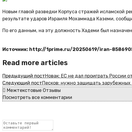
Новым главой разведки Корпуса стражей исламской ре
результате ударов Израиля Мохаммада Каземи, сообщи
По его данным, на эту должность Хадеми был назнач
Источник: http://1prime.ru/20250619/iran-85869
Read more articles
Предыдущий пост
Новак: ЕС не дал проиграть России о
Следующий пост
Песков: нужно защищать зарубежных 
Межтекстовые Отзывы
Посмотреть все комментарии