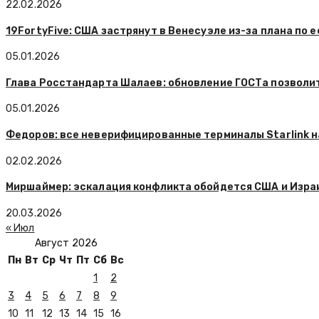
22.02.2026
19FortyFive: США застрянут в Венесуэле из-за плана по 
05.01.2026
Глава Росстандарта Шалаев: обновление ГОСТа позволит
05.01.2026
Федоров: все неверифицированные терминалы Starlink н
02.02.2026
Миршаймер: эскалация конфликта обойдется США и Изра
20.03.2026
« Июл
Август 2026
Пн
Вт
Ср
Чт
Пт
Сб
Вс
1
2
3
4
5
6
7
8
9
10
11
12
13
14
15
16