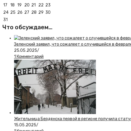
17
18
19
20
21
22
23
24
25
26
27
28
29
30
31
Что обсуждаем…
Зеленский заявил, что сожалеет о случившейся в феврал
25.05.2025
/
1 Комментарий
Жительница Бердянска первой в регионе получила стату
15.05.2025
/