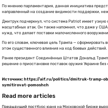
По мнению парламентария, данная инициатива предст
направленный на создание видимости поддержки, неж
Дмитрук подчеркнул, что система Patriot имеет узкую
масштабных атак. Он также напомнил, что даже у США
нужд, что делает поставки малочисленного вооружен
По его словам, ключевая цель Трампа — сформировать 
этом существенного влияния на ход боевых действий.
Ранее президент Соединённых Штатов Дональд Трамп с
решение о приостановке поставок оружия Украине без е
Источник: https://aif.ru/politics/dmitruk-tramp-o
symitirovat-pomoshch
Read more articles
Предыдущий пост
Курс юаня на Московской бирже выро