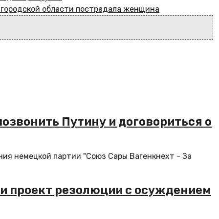
елгородской области пострадала женщина
озвонить Путину и договориться о
ия немецкой партии "Союз Сары Вагенкнехт - За
ли проект резолюции с осуждением