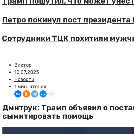
рамп пошутил, что может унести 
етро покинул пост президента К
отрудники ТЦК похитили мужчину
Виктор
10.07.2025
Новости
1 мин. чтения
Дмитрук: Трамп объявил о поста
сымитировать помощь