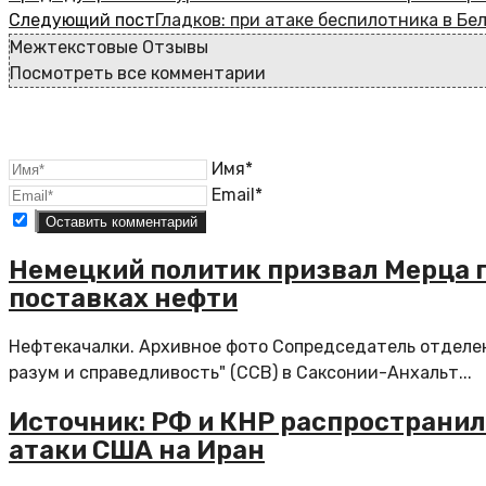
Следующий пост
Гладков: при атаке беспилотника в Б
Межтекстовые Отзывы
Посмотреть все комментарии
Имя*
Email*
Немецкий политик призвал Мерца п
поставках нефти
Нефтекачалки. Архивное фото Сопредседатель отделен
разум и справедливость" (ССВ) в Саксонии-Анхальт...
Источник: РФ и КНР распространи
атаки США на Иран