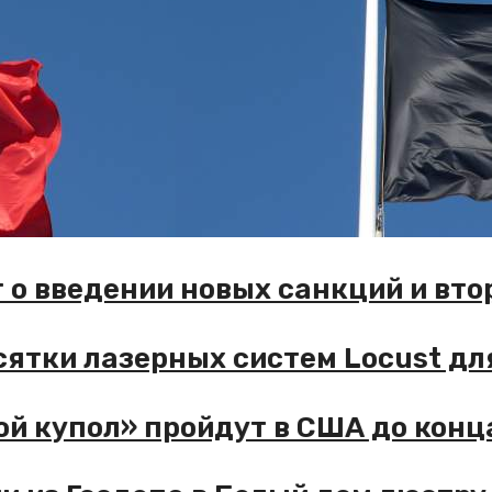
 введении новых санкций и втор
тки лазерных систем Locust для 
упол» пройдут в США до конца 2