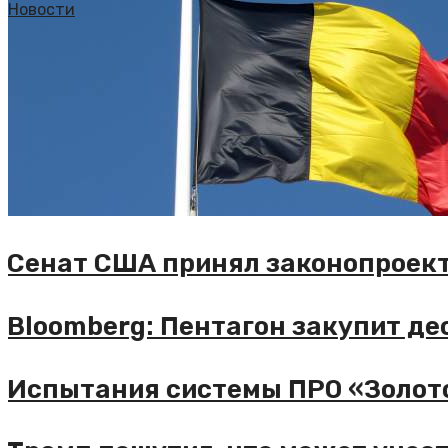
Новости
енат США принял законопроект о
loomberg: Пентагон закупит деся
спытания системы ПРО «Золотой к