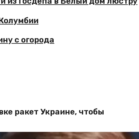
из Госдепа в Белый дом люстру
олумбии
 с огорода
вке ракет Украине, чтобы