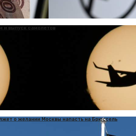
м и выпуск самолетов
 лжет о желании Москвы напасть на Брюссель