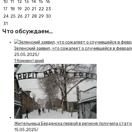
10
11
12
13
14
15
16
17
18
19
20
21
22
23
24
25
26
27
28
29
30
31
Что обсуждаем…
Зеленский заявил, что сожалеет о случившейся в феврал
25.05.2025
/
1 Комментарий
Жительница Бердянска первой в регионе получила стату
15.05.2025
/