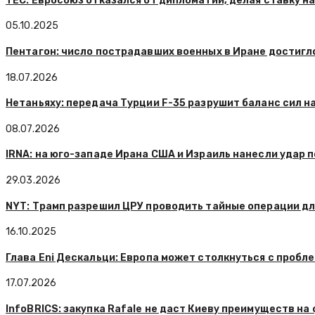
TEC: Евросоюз отказался от дипломатии, делая ставку н
05.10.2025
Пентагон: число пострадавших военных в Иране достигл
18.07.2026
Нетаньяху: передача Турции F-35 разрушит баланс сил н
08.07.2026
IRNA: на юго-западе Ирана США и Израиль нанесли удар п
29.03.2026
NYT: Трамп разрешил ЦРУ проводить тайные операции д
16.10.2025
Глава Eni Дескальци: Европа может столкнуться с пробле
17.07.2026
InfoBRICS: закупка Rafale не даст Киеву преимуществ на